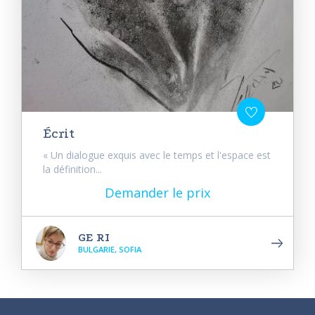
Écrit
« Un dialogue exquis avec le temps et l'espace est
la définition...
Demander le prix
GE RI
BULGARIE, SOFIA