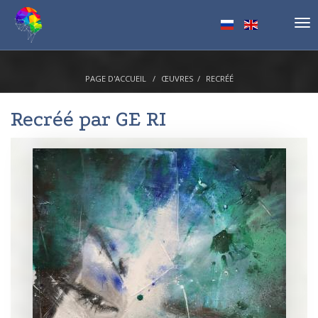
Tog
nav
PAGE D'ACCUEIL
ŒUVRES
RECRÉÉ
Recréé par
GE RI