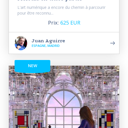
L'art numérique a encore du chemin à parcourir
pour être reconnu...
Prix:
625 EUR
Juan Aguirre
ESPAGNE, MADRID
NEW