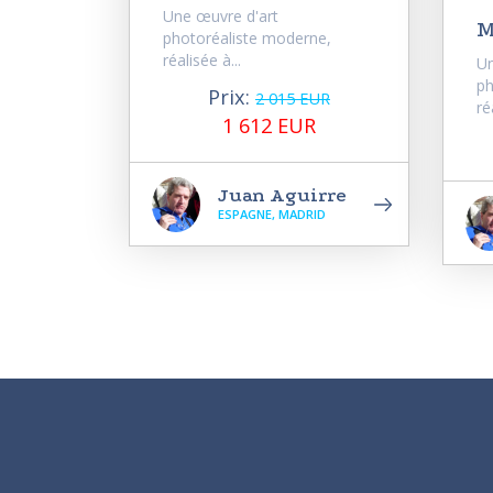
Une œuvre d'art
M
photoréaliste moderne,
réalisée à...
Un
ph
Prix:
2 015 EUR
ré
1 612 EUR
Juan Aguirre
ESPAGNE, MADRID