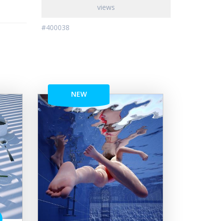
views
#400038
NEW