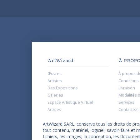
ArtWizard
À PROPO
Œuvres
À propos d
Artistes
Conditions d
Des Expositions
Livraison
Galeries
Modalités 
Espace Artistique Virtuel
Services
Articles
Contactez-
ArtWizard SARL. conserve tous les droits de propr
tout contenu, matériel, logiciel, savoir-faire e
fichiers, les images, la conception, les documen