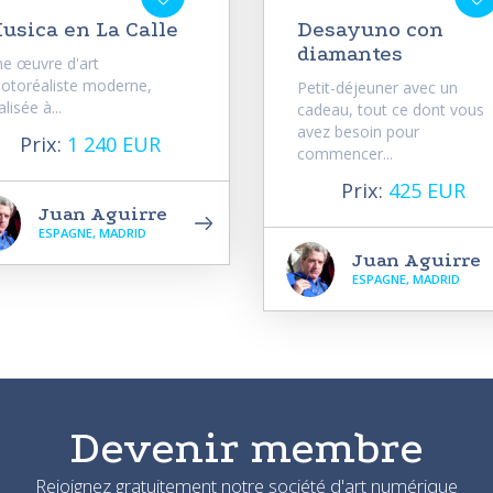
usica en La Calle
Desayuno con
diamantes
e œuvre d'art
otoréaliste moderne,
Petit-déjeuner avec un
alisée à...
cadeau, tout ce dont vous
avez besoin pour
Prix:
1 240 EUR
commencer...
Prix:
425 EUR
Juan Aguirre
ESPAGNE, MADRID
Juan Aguirre
ESPAGNE, MADRID
Devenir membre
Rejoignez gratuitement notre société d'art numérique