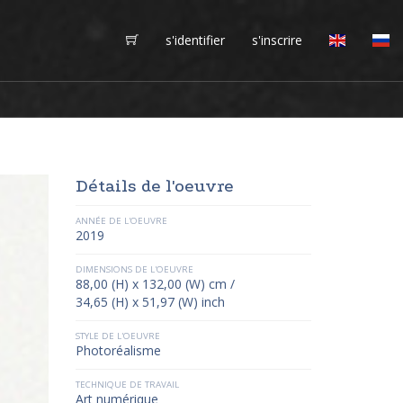
s'identifier
s'inscrire
Détails de l'oeuvre
ANNÉE DE L'OEUVRE
2019
DIMENSIONS DE L'OEUVRE
88,00 (H) x 132,00 (W) cm /
34,65 (H) x 51,97 (W) inch
STYLE DE L'OEUVRE
Photoréalisme
TECHNIQUE DE TRAVAIL
Art numérique