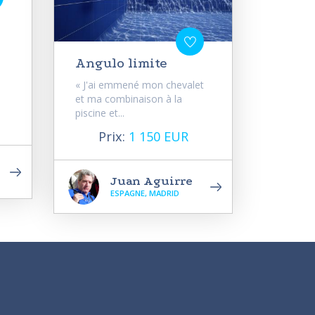
Angulo limite
« J'ai emmené mon chevalet
et ma combinaison à la
piscine et...
Prix:
1 150 EUR
Juan Aguirre
ESPAGNE, MADRID