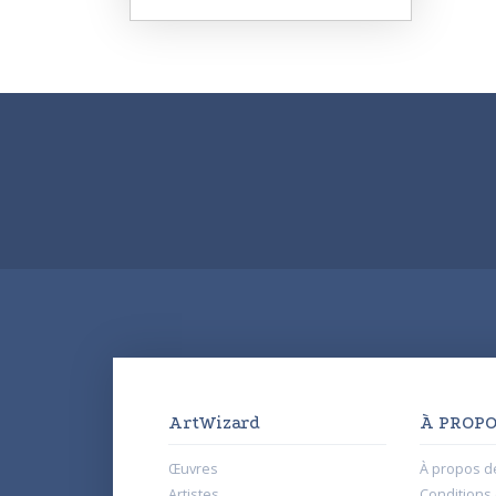
ArtWizard
À PROPO
Œuvres
À propos d
Artistes
Conditions d