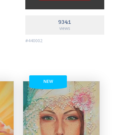
9341
views
#440002
NEW