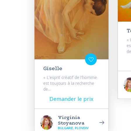
T
« 
es
de.
Giselle
« L'esprit créatif de l'homme
est toujours à la recherche
de...
Demander le prix
Virginia
Stoyanova
BULGARIE, PLOVDIV