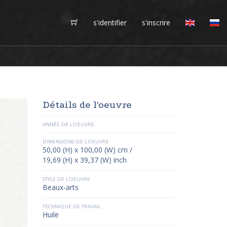
s'identifier
s'inscrire
Détails de l'oeuvre
ANNÉE DE L'OEUVRE
DIMENSIONS DE L'OEUVRE
50,00 (H) x 100,00 (W) cm /
19,69 (H) x 39,37 (W) inch
STYLE DE L'OEUVRE
Beaux-arts
TECHNIQUE DE TRAVAIL
Huile