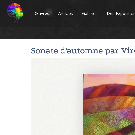
Œuvres
Artistes
Galeries
Des Expositio
Sonate d'automne par
Vir