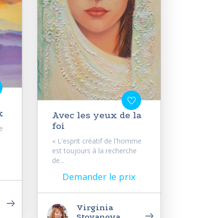
x
Avec les yeux de la
foi
e
« L'esprit créatif de l'homme
est toujours à la recherche
de...
Demander le prix
Virginia
Stoyanova