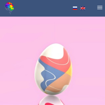
Tog
nav