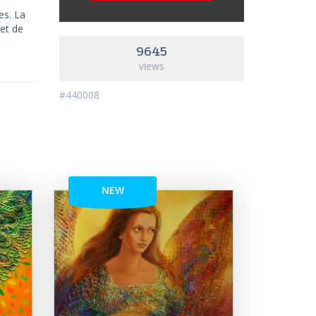
es. La
 et de
9645
views
#440008
NEW