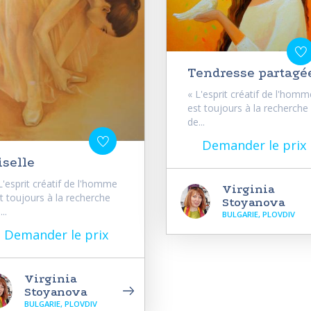
Tendresse partagé
« L'esprit créatif de l'homm
est toujours à la recherche
de...
Demander le prix
iselle
L'esprit créatif de l'homme
Virginia
t toujours à la recherche
Stoyanova
..
BULGARIE, PLOVDIV
Demander le prix
Virginia
Stoyanova
BULGARIE, PLOVDIV