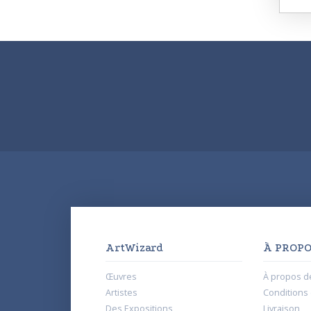
ArtWizard
À PROPO
Œuvres
À propos d
Artistes
Conditions d
Des Expositions
Livraison