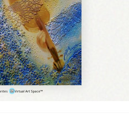
rites
Virtual Art Space™
e