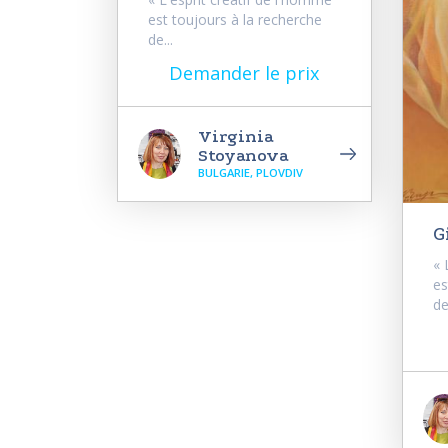
est toujours à la recherche
de...
Demander le prix
Virginia
Stoyanova
BULGARIE, PLOVDIV
G
« 
es
de.