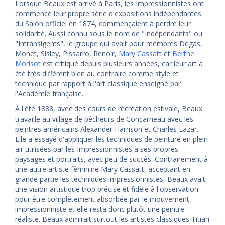
Lorsque Beaux est arrivé à Paris, les Impressionnistes ont
commencé leur propre série d'expositions indépendantes
du Salon officiel en 1874, commençaient à perdre leur
solidarité. Aussi connu sous le nom de "Indépendants" ou
"Intransigents", le groupe qui avait pour membres Degas,
Monet, Sisley, Pissarro, Renoir,
Mary Cassatt
et
Berthe
Morisot
est critiqué depuis plusieurs années, car leur art a
été très différent bien au contraire comme style et
technique par rapport à l'art classique enseigné par
l'Académie française.
À l'été 1888, avec des cours de récréation estivale, Beaux
travaille au village de pêcheurs de Concarneau avec les
peintres américains Alexander Harrison et Charles Lazar.
Elle a essayé d'appliquer les techniques de peinture en plein
air utilisées par les Impressionnistes à ses propres
paysages et portraits, avec peu de succès. Contrairement à
une autre artiste féminine Mary Cassatt, acceptant en
grande partie les techniques impressionnistes, Beaux avait
une vision artistique trop précise et fidèle à l'observation
pour être complètement absorbée par le mouvement
impressionniste et elle resta donc plutôt une peintre
réaliste. Beaux admirait surtout les artistes classiques Titian