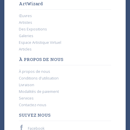
ArtWizard
Œuvres
Artistes
Des Expositions
Galeries
Espace Artistique Virtuel
Articles
À PROPOS DE NOUS
À propos de nous
Conditions d'utilisation
Livraison
Modalités de paiement
Services
Contactez-nous
SUIVEZ NOUS
Facebook