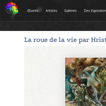
Œuvres
Artistes
Galeries
Des Expositio
La roue de la vie par
Hris