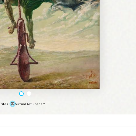
rites
Virtual Art Space™
e