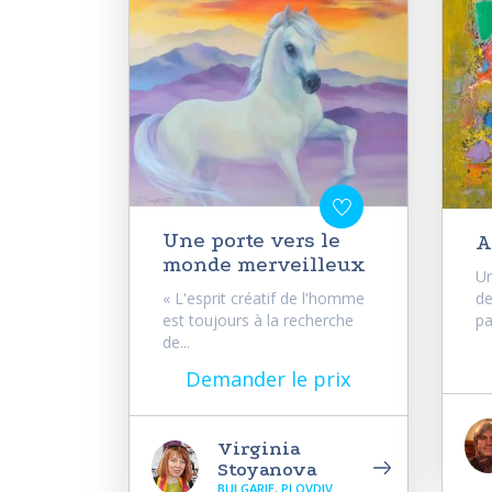
Une porte vers le
A
monde merveilleux
Un
« L'esprit créatif de l'homme
de
est toujours à la recherche
pa
de...
Demander le prix
Virginia
Stoyanova
BULGARIE, PLOVDIV