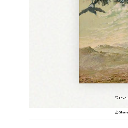
Favou
Shar