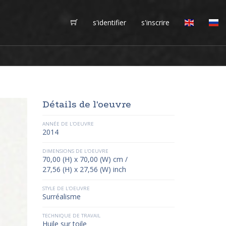
s'identifier
s'inscrire
Détails de l'oeuvre
ANNÉE DE L'OEUVRE
2014
DIMENSIONS DE L'OEUVRE
70,00 (H) x 70,00 (W) cm /
27,56 (H) x 27,56 (W) inch
STYLE DE L'OEUVRE
Surréalisme
TECHNIQUE DE TRAVAIL
Huile sur toile