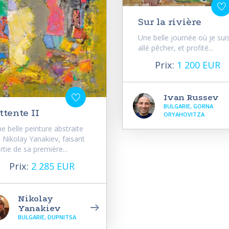
Sur la rivière
Une belle journée où je sui
allé pêcher, et profité...
Prix:
1 200 EUR
Ivan Russev
BULGARIE, GORNA
ttente II
ORYAHOVITZA
e belle peinture abstraite
 Nikolay Yanakiev, faisant
rtie de sa première...
Prix:
2 285 EUR
Nikolay
Yanakiev
BULGARIE, DUPNITSA