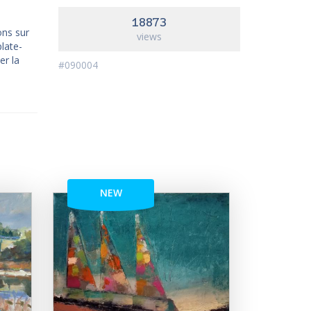
18873
ons sur
views
late-
er la
#090004
NEW