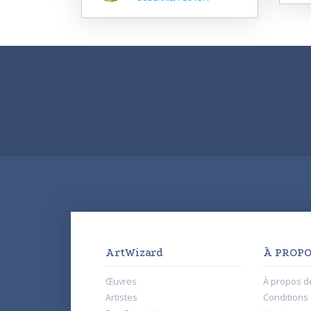
ArtWizard
À PROPO
Œuvres
À propos d
Artistes
Conditions d