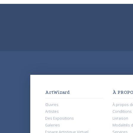
ArtWizard
À PROPO
Œuvres
À propos d
Artistes
Conditions d
Des Expositions
Livraison
Galeries
Modalités 
Espace Artistique Virtuel
Services