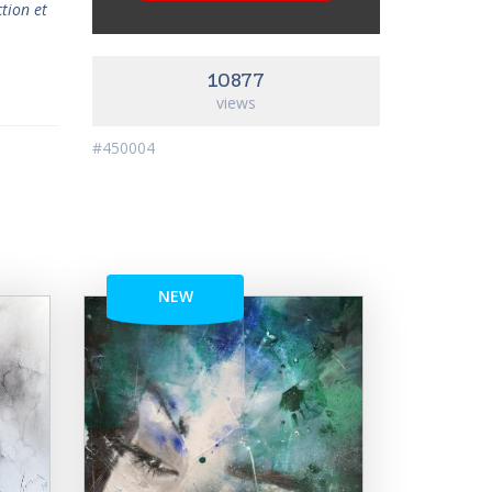
ction et
10877
views
#450004
NEW