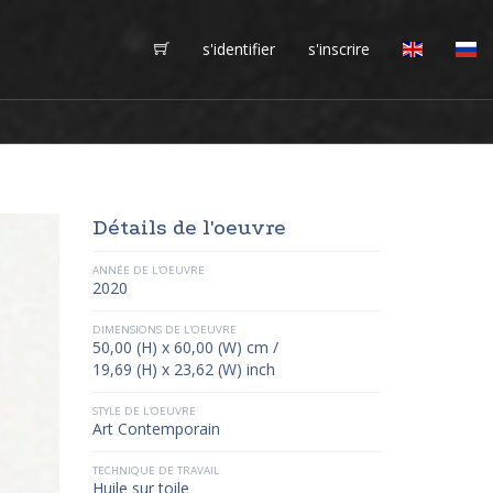
s'identifier
s'inscrire
Détails de l'oeuvre
ANNÉE DE L'OEUVRE
2020
DIMENSIONS DE L'OEUVRE
50,00 (H) x 60,00 (W) cm /
19,69 (H) x 23,62 (W) inch
STYLE DE L'OEUVRE
Art Contemporain
TECHNIQUE DE TRAVAIL
Huile sur toile