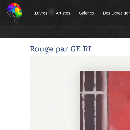
Œuvres
Artistes
Galeries
Des Expositio
Rouge par
GE RI