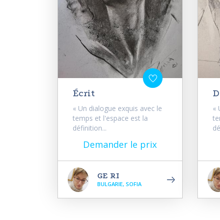
Écrit
D
« Un dialogue exquis avec le
« 
temps et l'espace est la
te
définition...
dé
Demander le prix
GE RI
BULGARIE, SOFIA