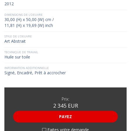
2012
DIMENSIONS DE L'OEUVRE
30,00 (H) x 50,00 (W) cm /
11,81 (H) x 19,69 (W) inch
STYLE DE L'OEUVRE
Art Abstrait
TECHNIQUE DE TRAVAIL
Huile sur toile
INFORMATION ADDITIONNELLE
Signé, Encadré, Prêt à accrocher
Prix:
2 345 EUR
PAYEZ
Faites votre demande