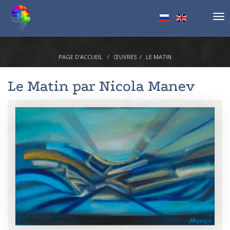
Tog
nav
PAGE D'ACCUEIL
ŒUVRES
LE MATIN
Le Matin par
Nicola Manev