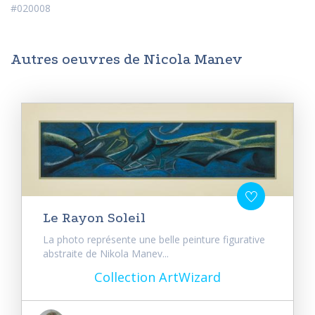
#020008
Autres oeuvres de Nicola Manev
Le Rayon Soleil
La photo représente une belle peinture figurative
abstraite de Nikola Manev...
Collection ArtWizard