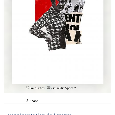
Favourites
Virtual Art Space™
Share