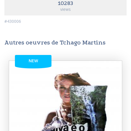
10283
views
#430006
Autres oeuvres de Tchago Martins
NEW