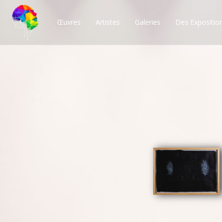
Œuvres
Artistes
Galeries
Des Expositio