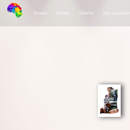
Œuvres
Artistes
Galeries
Des Expositio