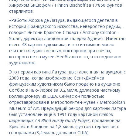
Хинрихом Бишофом / Hinrich Bischoff за 17'850 фунтов
стерлингов.
«Работы Жоржа де Латура, выдающегося деятеля в
истории французского искусства, невероятно редки», -
говорит Энтони Крайтон-Стюарт / Anthony Crichton-
Stuart, директор лондонской галереи Agnew’s. Известно
всего 48 картин художника, и это интимное масло
считается единственным ноктюрном при свечах,
которого нет в музее. Необычно и то, что подписано
художником.
Это первая картина Латура, выставленная на аукцион с
2008 года, когда изображение Сент-Джеймса
французским художником было продано на аукционе
Сотбис в Нью-Йорке за 3,2 милл. долларов частному
коллекционеру из США. Сейчас он полностью
отреставрирован в Метрополитен-музее / Metropolitan
Museum of Art. Предыдущий рекорд для картины Латура
был установлен еще в 1991 году картиной
Слепой
шарманщик / A Blind Hurdy-Gurdy Player
, проданной на
Кристис в Лондоне за 1,8 милл. фунтов стерлингов с
гонорарами (3,4 милл. долларов США).