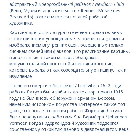
абстрактный
Новорожденный ребенок / Newborn Child
(Ренн, Музей изящных искусств / Rennes, Musée des
Beaux-Arts) тоже считается поздней работой
художника.
Картины зрелости Латура отмечены поразительным
геометрическим упрощением человеческой формы и
изображением внутренних сцен, освещенных только
сиянием свечей или факелов. Его религиозные картины,
выполненные в такой манере, обладают
монументальной простотой и неподвижностью,
которые выражают как созерцательную тишину, так и
изумление.
После его смерти в Люневиле / Lunéville в 1652 году
работы Латура были забыты до тех пор, пока в 1915
году не был вновь обнаружен Германом Воссом,
немецким историком искусства. Интересен также тот
факт, что после открытия работы Жоржа де Латура
были перепутаны с работами Яна Верме́ера / Johannes
Vermeer, когда нидерландский художник подвергся
собственному открытию заново в девятнадцатом веке.