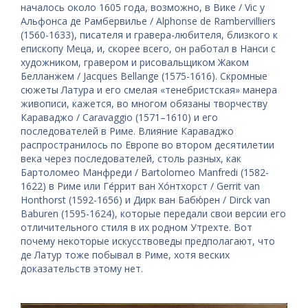
началось около 1605 года, возможно, в Вике / Vic у
Альфонса де Рамбервилье / Alphonse de Rambervilliers
(1560-1633), писателя и гравера-любителя, близкого к
епископу Меца, и, скорее всего, он работал в Нанси с
художником, гравером и рисовальщиком Жаком
Белланжем / Jacques Bellange (1575-1616). Скромные
сюжеты Латура и его смелая «тенебристская» манера
живописи, кажется, во многом обязаны творчеству
Караваджо / Caravaggio (1571–1610) и его
последователей в Риме. Влияние Караваджо
распространилось по Европе во втором десятилетии
века через последователей, столь разных, как
Бартоломео Манфреди / Bartolomeo Manfredi (1582-
1622) в Риме или Ге́ррит ван Хо́нтхорст / Gerrit van
Honthorst (1592-1656) и Дирк ван Бабю́рен / Dirck van
Baburen (1595-1624), которые передали свои версии его
отличительного стиля в их родном Утрехте. Вот
почему некоторые искусствоведы предполагают, что
де Латур тоже побывал в Риме, хотя веских
доказательств этому нет.