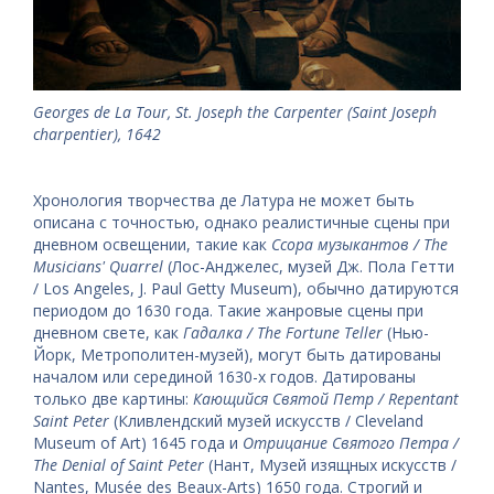
Georges de La Tour, St. Joseph the Carpenter (Saint Joseph
charpentier), 1642
Хронология творчества де Латура не может быть
описана с точностью, однако реалистичные сцены при
дневном освещении, такие как
Ссора музыкантов / The
Musicians' Quarrel
(Лос-Анджелес, музей Дж. Пола Гетти
/ Los Angeles, J. Paul Getty Museum), обычно датируются
периодом до 1630 года. Такие жанровые сцены при
дневном свете, как
Гадалка / The Fortune Teller
(Нью-
Йорк, Метрополитен-музей), могут быть датированы
началом или серединой 1630-х годов. Датированы
только две картины:
Кающийся Святой Петр / Repentant
Saint Peter
(Кливлендский музей искусств / Cleveland
Museum of Art) 1645 года и
Отрицание Святого Петра /
The Denial of Saint Peter
(Нант, Музей изящных искусств /
Nantes, Musée des Beaux-Arts) 1650 года. Строгий и