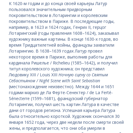
К 1620-м годам и до конца своей карьеры Латур
пользовался значительным придворным
покровительством в Лотарингии и королевским
покровительством в Париже. В последующие годы,
например, в 1623 и 1624 годах, Генрих II, герцог
Лотарингский (годы правления 1608–1624), заказывал
художнику важные картины. В конце 1630-х годов, во
время Тридцатилетней войны, французы захватили
Лотарингию. В 1638–1639 годах Латур провел
некоторое время в Париже, выполнив работы для
кардинала Ришелье / Richelieu (1585–1642), и получил
титул королевского художника; он представил
Людовику XIII / Louis XIII
Ночную сцену со Святым
Себастьяном / Night Scene with Saint Sebastian
(местонахождение неизвестно). Между 1644 и 1651
годами маркиз де Ла Ферте-Сенектер / de La Ferté-
Sénecterre (1599–1681), французский губернатор
Лотарингии, получил шесть картин Латура в качестве
дани от городов региона. Успешная карьера Латура
была относительно короткой. Художник скончался 30
января 1652 года, через две недели после смерти своей
жены, и предполагается, что они оба умерли в