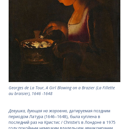
Georges de La Tour, A Girl Blowing on a Brazier (La Fillette
au braisier), 1646 -1648
Девушка, дующая на жаровню,
датируемая поздним
периодом Латура (1646–1648), была куплена в
последний раз на Кристис / Christie’s в Лондоне в 1975
году покойным немецким владельцем авиакомпании