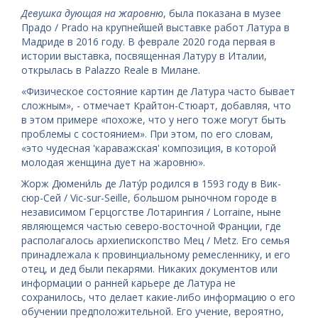
Девушка дующая на жаровню
, была показана в музее
Прадо / Prado на крупнейшей выставке работ Латура в
Мадриде в 2016 году. В феврале 2020 года первая в
истории выставка, посвященная Латуру в Италии,
открылась в Palazzo Reale в Милане.
«Физическое состояние картин де Латура часто бывает
сложным», - отмечает Крайтон-Стюарт, добавляя, что
в этом примере «похоже, что у него тоже могут быть
проблемы с состоянием». При этом, по его словам,
«это чудесная 'караважская' композиция, в которой
молодая женщина дует на жаровню».
Жорж Дюмени́ль де Лату́р родился в 1593 году в Вик-
сюр-Сей / Vic-sur-Seille, большом рыночном городе в
независимом Герцогстве Лотарингия / Lorraine, ныне
являющемся частью северо-восточной Франции, где
располагалось архиепископство Мец / Metz. Его семья
принадлежала к провинциальному ремесленнику, и его
отец, и дед были пекарями. Никаких документов или
информации о ранней карьере де Латура не
сохранилось, что делает какие-либо информацию о его
обучении предположительной. Его учение, вероятно,