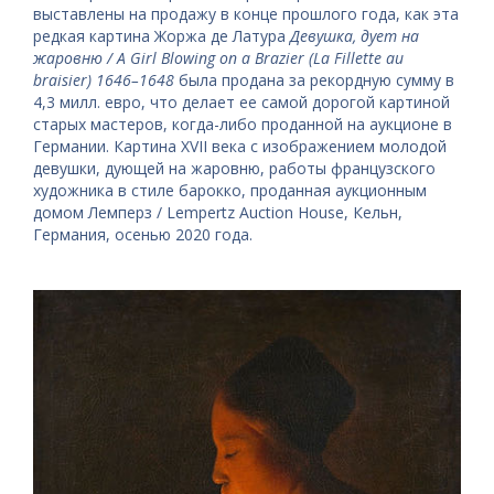
выставлены на продажу в конце прошлого года, как эта
редкая картина Жоржа де Латура
Девушка, дует на
жаровню / A Girl Blowing on a Brazier (La Fillette au
braisier) 1646–1648
была продана за рекордную сумму в
4,3 милл. евро, что делает ее самой дорогой картиной
старых мастеров, когда-либо проданной на аукционе в
Германии. Картина XVII века с изображением молодой
девушки, дующей на жаровню, работы французского
художника в стиле барокко, проданная аукционным
домом Лемперз / Lempertz Auction House, Кельн,
Германия, осенью 2020 года.