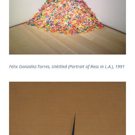
Felix Gonzalez-Torres, Untitled (Portrait of Ross in L.A.), 1991