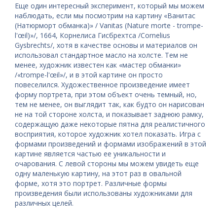
Еще один интересный эксперимент, который мы можем
наблюдать, если мы посмотрим на картину «Ванитас
(Натюрморт обманка)» / Vanitas (Nature morte - trompe-
l'œil)»/, 1664, Корнелиса Гисбрехтса /Cornelius
Gysbrechts/, хотя в качестве основы и материалов он
использовал стандартное масло на холсте. Тем не
менее, художник известен как «мастер обманки»
/«trompe-l'œil»/, и в этой картине он просто
повеселился. Художественное произведение имеет
форму портрета, при этом объект очень темный, но,
тем не менее, он выглядит так, как будто он нарисован
не на той стороне холста, и показывает заднюю рамку,
содержащую даже некоторые пятна для реалистичного
восприятия, которое художник хотел показать. Игра с
формами произведений и формами изображений в этой
картине является частью ее уникальности и
очарования. С левой стороны мы можем увидеть еще
одну маленькую картину, на этот раз в овальной
форме, хотя это портрет. Различные формы
произведения были использованы художниками для
различных целей.