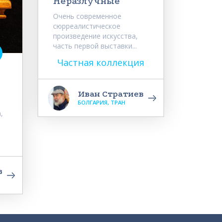
Неразлучные
Очень современное
сюрреалистическое
произведение искусства,
часть первой выставки...
Частная коллекция
Иван Стратиев
БОЛГАРИЯ, ТРАН
,
в