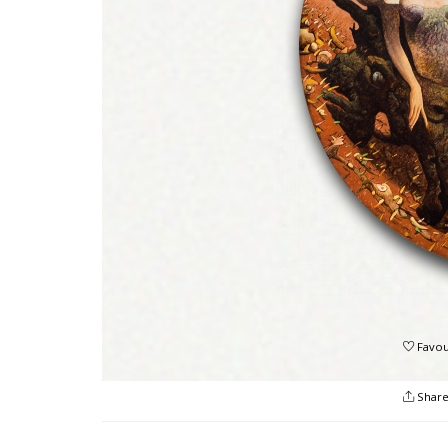
Favou
Shar