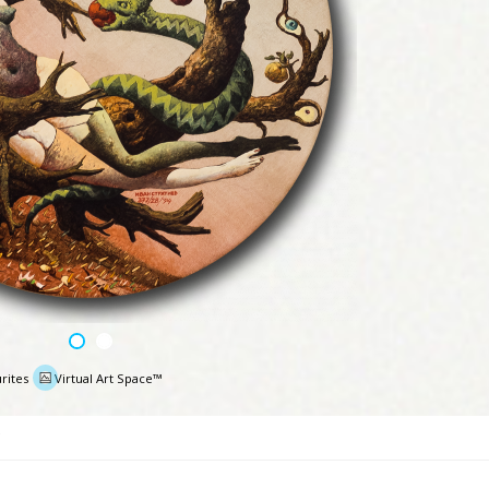
rites
Virtual Art Space™
e