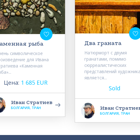
Два граната
аменная рыба
Натюрморт с двумя
чень символическое
гранатами, помимо
роизведение для Ивана
сюрреалистических
тратиева «Каменная
представлений художника
ба»...
является...
Цена:
1 685 EUR
Sold
Иван Стратиев
Иван Стратие
БОЛГАРИЯ, ТРАН
БОЛГАРИЯ, ТРАН