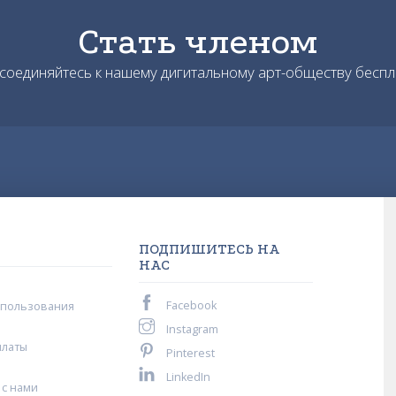
Стать членом
соединяйтесь к нашему дигитальному арт-обществу беспл
ПОДПИШИТЕСЬ НА
НАС
Facebook
спользования
Instagram
платы
Pinterest
LinkedIn
 с нами