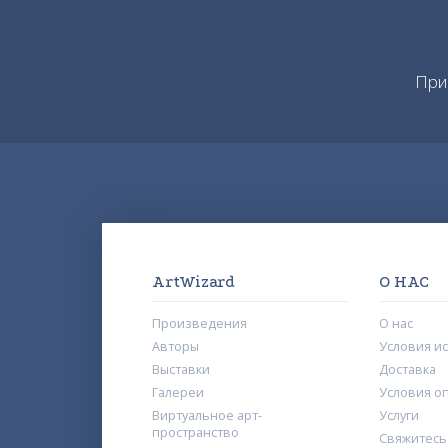
При
ArtWizard
О НАС
Произведения
О нас
Авторы
Условия и
Выставки
Доставка
Галереи
Условия о
Виртуальное арт-
Услуги
пространство
Свяжитесь