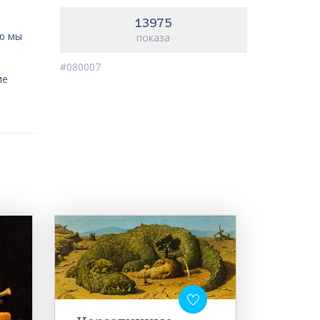
13975
ую мы
показа
#080007
ие