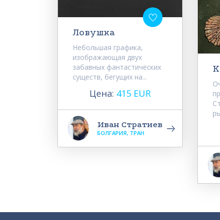
Ловушка
Небольшая графика,
изображающая двух
забавных фантастических
К
существ, бегущих на...
О
Цена:
415 EUR
п
С
ры
Иван Стратиев
БОЛГАРИЯ, ТРАН