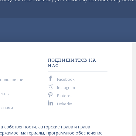
ПОДПИШИТЕСЬ НА
НАС
Facebook
спользования
Instagram
платы
Pinterest
LinkedIn
 с нами
а собственности, авторские права и права
держимое, материалы, программное обеспечение,