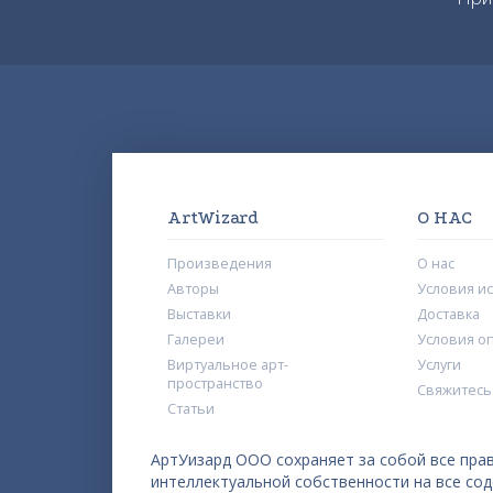
ArtWizard
О НАС
Произведения
О нас
Авторы
Условия и
Выставки
Доставка
Галереи
Условия о
Виртуальное арт-
Услуги
пространство
Свяжитесь
Статьи
АртУизард ООО сохраняет за собой все прав
интеллектуальной собственности на все со