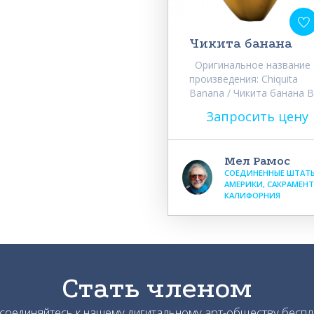
Чикита банана
Оригинальное название
произведения: Chiquita
Banana / Чикита банана В.
Запросить цену
Мел Рамос
СОЕДИНЕННЫЕ ШТАТ
АМЕРИКИ, САКРАМЕНТ
КАЛИФОРНИЯ
Стать членом
соединяйтесь к нашему дигитальному арт-обществу беспл