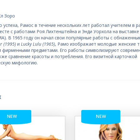
Ел Зоро
о успеха, Рамос в течение нескольких лет работал учителем в р
месте с работами Роя Лихтенштейна и Энди Уорхола на выставке
MA). В 1965 году он начал свои популярные работы с обнаженны
er (1995)
и
Lucky Lulu (1965)
, Рамо изображает молодые женские т
и фирменными предметами. Его работы символизируют совреме
кже сравнение красоты и потребления. Его визитной карточкой
ческую мифологию.
я
NEW
NEW