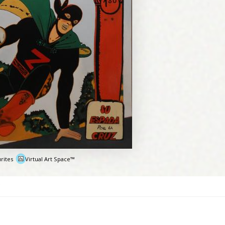
rites
Virtual Art Space™
e