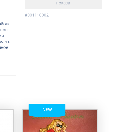
показа
#001118002
айоне
 поп-
ми
ела с
нное
NEW