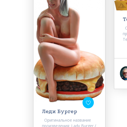
Т
О
пр
Te
Леди Бургер
Оригинальное название
произведения: Lady Burger /