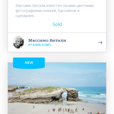
Массимо Витали известен своими цветными
фотографиями пляжей, бассейнов и
сценариев...
Sold
Массимо Витали
ИТАЛИЯ, КОМО
NEW