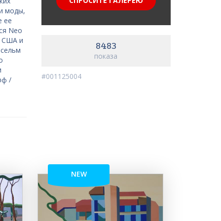
СПРОСИТЕ ГАЛЕРЕЮ
ких
и моды,
е ее
ся Neo
, США и
8483
нсельм
показа
o
и
#001125004
рф /
NEW