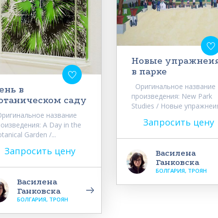
Новые упражнеи
в парке
Оригинальное название
ень в
произведения: New Park
отаническом саду
Studies / Новые упражнеия
ригинальное название
Запросить цену
оизведения: A Day in the
tanical Garden /...
Запросить цену
Василена
Ганковска
БОЛГАРИЯ, ТРОЯН
Василена
Ганковска
БОЛГАРИЯ, ТРОЯН