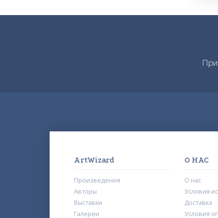
При
ArtWizard
О НАС
Произведения
О нас
Авторы
Условия и
Выставки
Доставка
Галереи
Условия о