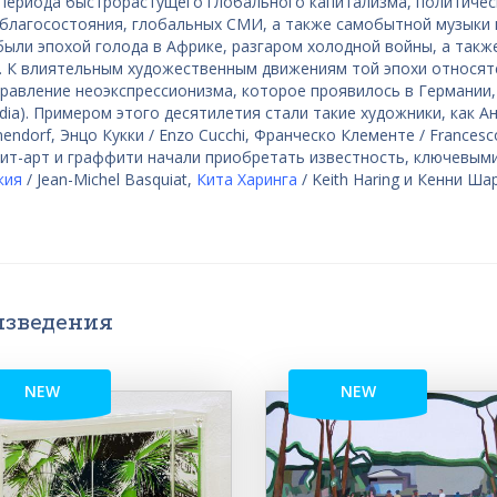
периода быстрорастущего глобального капитализма, политичес
 благосостояния, глобальных СМИ, а также самобытной музыки 
 были эпохой голода в Африке, разгаром холодной войны, а такж
. К влиятельным художественным движениям той эпохи относят
аправление неоэкспрессионизма, которое проявилось в Германии
dia). Примером этого десятилетия стали такие художники, как А
endorf, Энцо Кукки / Enzo Cucchi, Франческо Клементе / Francesc
Стрит-арт и граффити начали приобретать известность, ключевым
кия
/ Jean-Michel Basquiat,
Кита Харинга
/ Keith Haring и Кенни Ша
изведения
NEW
NEW