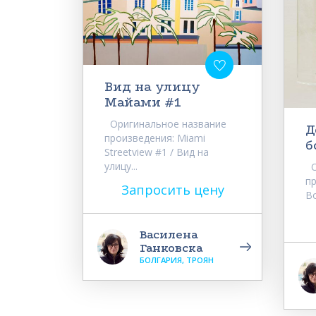
Вид на улицу
Майами #1
Оригинальное название
Д
произведения: Miami
б
Streetview #1 / Вид на
улицу...
О
пр
Запросить цену
Bo
Василена
Ганковска
БОЛГАРИЯ, ТРОЯН