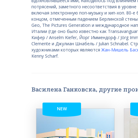
вдохновлявшееся ими, находилось под влиянием 
потрясений, заметного несоответствия в уровне
включая электронную поп-музыку и хип-хоп. 80-е
концом, отмеченным падением Берлинской стены
Geo, The Pictures Generation и международное н
Италии (где оно было известно как Transavanguar
Кифер / Anselm Kiefer, Йорг Иммендорф / Jörg Imm
Clemente и Джулиан Шнабель / Julian Schnabel. 
художниками которых являются
Жан-Мишель Бас
Kenny Scharf.
Василена Ганковска, другие про
NEW