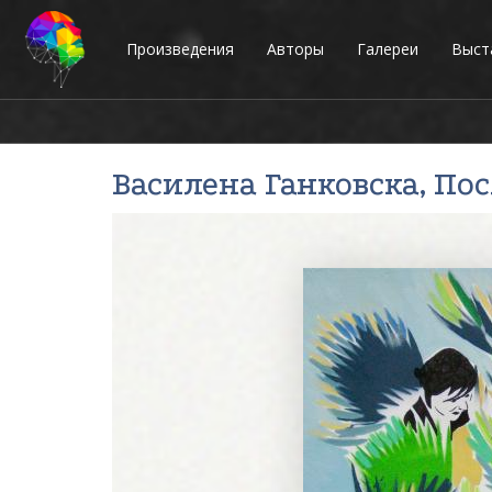
Произведения
Авторы
Галереи
Выст
Василена Ганковска
, По