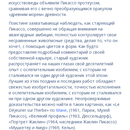
искусствоведы объявили Пикассо протеусом,
сравнивая его с вечно преобразующимся оракулом
«древним морем» древности.
Поистине захватывающе наблюдать, как стареющий
Пикассо, совершенно не обращая внимания на
авангардные амбиции, полностью контролирует свои
несравненные живописные средства, делая то, что он
хочет, с помощью цветов и форм. Как будто
предоставляя подробный комментарий о своей
собственной карьере, старый художник
распространяет на наших глазах свой десятилетний
опыт с ослепительным изобилием, с которым не
сталкивался ни один другой художник этой эпохи.
Лучшие из этих поздних и последних работ обладают
свежестью изобретательности, точностью исполнения
и ослепительным изобилием, с которым не сталкивался
ни при одном другом художнике. Неопровержимые
доказательства можно найти в таких картинах, как «Le
Déjeuner sur l'herbe» по
Мане
, (1961, Париж, Музей
Пикассо), «Великий профиль» (1963, Дюссельдорф),
«Портрет Жаклин» (1964, наследники Жаклин Пикассо)
«Мушкетер и Амур» (1969, Кельн).