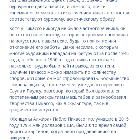
Использование холодных тонов, особенно темно-
пурпурного цвета шерсти, и светлого, почти
«анемичного» мазка - за исключением лица - полностью
соответствуют суровому, аскетическому образу.
Хотя у Пикассо никогда не было частного ученика, он
неохотно нашел школу, которая несравнимо повлияла
на искусство в нашем веке, будь то принятие или
отклонение его работы. Даже насилие, с которым
многие художники нападали на фигуру отца после 1945
года, особенно в 1950-х годах, лишь показывает,
насколько трудно было найти выход из его тени.
Величие Пикассо можно измерить по количеству
споров, которые он мог спровоцировать. Большинство
сомневающихся, тем не менее, уже давно перешли от
Саула к Паулсу, разговор, который был вдохновлен
постепенным раскрытием масштабов и разнообразия
творчества Пикассо, как в скульптуре, так и в
графическом искусстве.
«Женщины Алжира» Пабло Пикассо, получившие в 2015
году 179,4 млн долларов США, были в то время самой
дорогой картиной, когда-либо продававшейся на
аукционе.