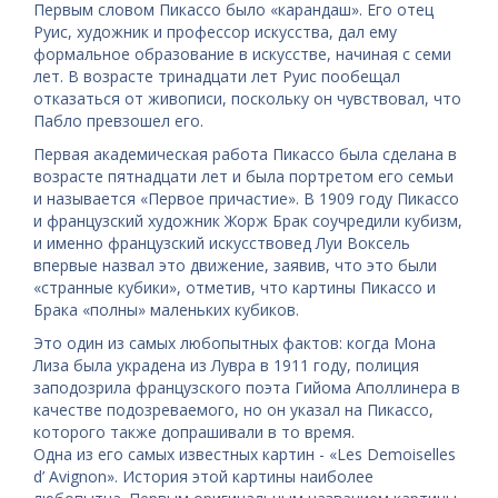
Первым словом Пикассо было «карандаш». Его отец
Руис, художник и профессор искусства, дал ему
формальное образование в искусстве, начиная с семи
лет. В возрасте тринадцати лет Руис пообещал
отказаться от живописи, поскольку он чувствовал, что
Пабло превзошел его.
Первая академическая работа Пикассо была сделана в
возрасте пятнадцати лет и была портретом его семьи
и называется «Первое причастие». В 1909 году Пикассо
и французский художник Жорж Брак соучредили кубизм,
и именно французский искусствовед Луи Воксель
впервые назвал это движение, заявив, что это были
«странные кубики», отметив, что картины Пикассо и
Бракa «полны» маленьких кубиков.
Это один из самых любопытных фактов: когда Мона
Лиза была украдена из Лувра в 1911 году, полиция
заподозрила французского поэта Гийома Аполлинера в
качестве подозреваемого, но он указал на Пикассо,
которого также допрашивали в то время.
Одна из его самых известных картин - «Les Demoiselles
d’ Avignon». История этой картины наиболее