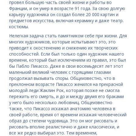
провел большую часть своей жизни и работы во
Франции, и он умер в возрасте 91 года. За свою долгую
карьеру художника он создал более 20 000 картин и
предметов искусства, включая керамику и даже театр.
костюмы.
Нелегкая задача стать памятником себе при жизни. Для
многих художников, которые испытывают это, это
приводит к окостенению и снижению их творческих
способностей. Если был только один художник нашего
времени, который был исключением из правил, это был
бы Пабло Пикассо. Даже в свои восемьдесят лет этот
маленький великий человек с горящими глазами
продолжал вызывать споры. Общеизвестно, что в
преклонном возрасте Пикассо женился на прекрасной
молодой леди Жаклин Рок, которая позже не смогла
пережить его смерть, и до и между двумя его браками
у него было несколько любовниц. Общеизвестно
также, что Пикассо искажал анатомию человека в
своей работе, время от времени искажая человеческий
образ до степени чудовища. Это он мог рисовать и
рисовать вполне реалистично и даже классически, и
все же редко выбирал это. Тем временем,