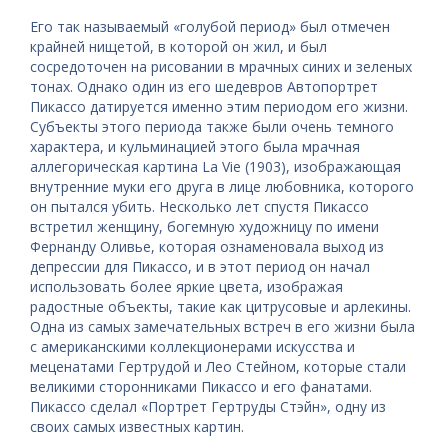
Его так называемый «голубой период» был отмечен
крайней нищетой, в которой он жил, и был
сосредоточен на рисовании в мрачных синих и зеленых
тонах. Однако один из его шедевров Автопортрет
Пикассо датируется именно этим периодом его жизни.
Субъекты этого периода также были очень темного
характера, и кульминацией этого была мрачная
аллегорическая картина La Vie (1903), изображающая
внутренние муки его друга в лице любовника, которого
он пытался убить. Несколько лет спустя Пикассо
встретил женщину, богемную художницу по имени
Фернанду Оливье, которая ознаменовала выход из
депрессии для Пикассо, и в этот период он начал
использовать более яркие цвета, изображая
радостные объекты, такие как цитрусовые и арлекины.
Одна из самых замечательных встреч в его жизни была
с американскими коллекционерами искусства и
меценатами Гертрудой и Лео Стейном, которые стали
великими сторонниками Пикассо и его фанатами.
Пикассо сделал «Портрет Гертруды Стэйн», одну из
своих самых известных картин.