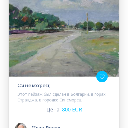
Синеморец
Этот пейзаж был сделан в Болгарии, в горах
Странджа, в городке Синеморец.
Цена:
800 EUR
Иван Русев