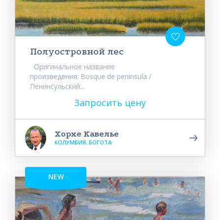
Полуостровной лес
Оригинальное название
произведения: Bosque de peninsula /
Пенинсульский...
Запросить цену
Хорхе Кавелье
КОЛУМБИЯ, БОГОТА
NEW