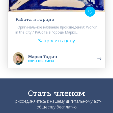
Работа в городе
Оригинальное название произведения: Workin
in the City / Работа в городе Марко...
Запросить цену
Марко Тадич
ХОРВАТИЯ, СИСАК
Стать членом
Присоединяйтесь к нашему дигитальному арт-
обществу бесплатно