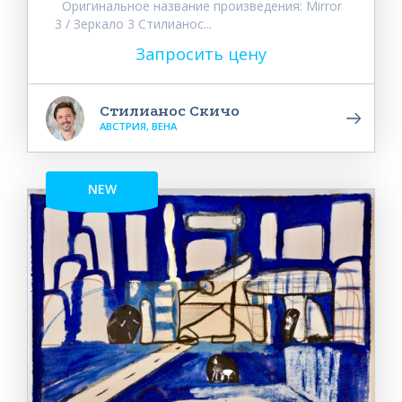
Оригинальное название произведения: Mirror
3 / Зеркало 3 Стилианос...
Запросить цену
Стилианос Скичо
АВСТРИЯ, ВЕНА
NEW