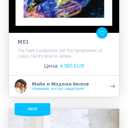
ME1
The Paint Conductors SM The Symphonies of
Colors SM It’s time to rethink...
Цена:
4 985 EUR
Майк и Мэдлин Бюлов
ГЕРМАНИЯ, ЗОССЕН / МАДГЕБУРГ
NEW