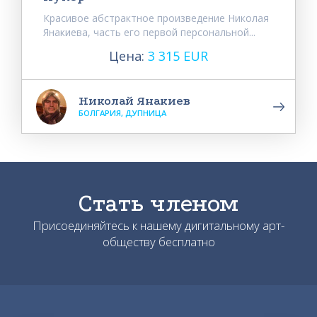
Красивое абстрактное произведение Николая
Янакиева, часть его первой персональной...
Цена:
3 315 EUR
Николай Янакиев
БОЛГАРИЯ, ДУПНИЦА
Стать членом
Присоединяйтесь к нашему дигитальному арт-
обществу бесплатно