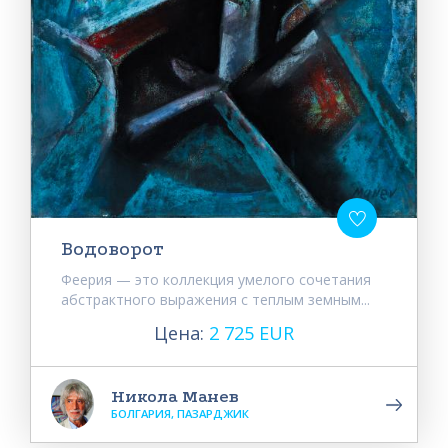
Водоворот
Феерия — это коллекция умелого сочетания
абстрактного выражения с теплым земным...
Цена:
2 725 EUR
Никола Манев
БОЛГАРИЯ, ПАЗАРДЖИК