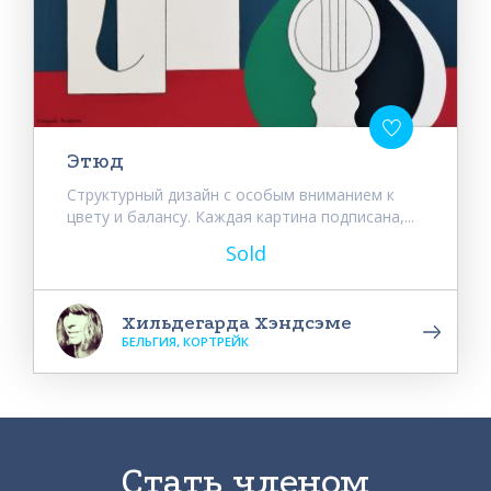
Этюд
Структурный дизайн с особым вниманием к
цвету и балансу. Каждая картина подписана,...
Sold
Хильдегарда Хэндсэме
БЕЛЬГИЯ, КОРТРЕЙК
Стать членом