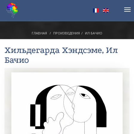
Tog
nav
ГЛАВНАЯ
ПРОИЗВЕДЕНИЯ
ИЛ БАЧИО
Хильдегарда Хэндсэме
, Ил
Бачио