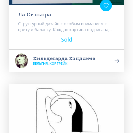
Ла Синьора
Структурный дизайн с особым вниманием к
цвету и балансу. Каждая картина подписана,...
Sold
Хильдегарда Хэндсэме
БЕЛЬГИЯ, КОРТРЕЙК