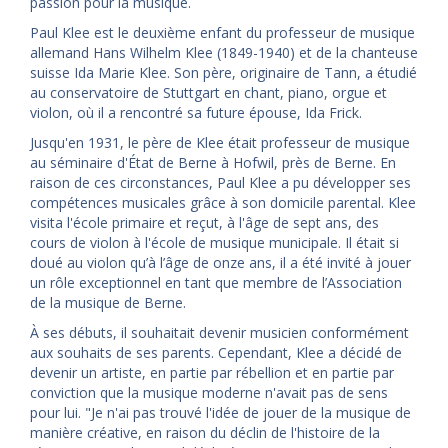
passion pour la musique.
Paul Klee est le deuxième enfant du professeur de musique
allemand Hans Wilhelm Klee (1849-1940) et de la chanteuse
suisse Ida Marie Klee. Son père, originaire de Tann, a étudié
au conservatoire de Stuttgart en chant, piano, orgue et
violon, où il a rencontré sa future épouse, Ida Frick.
Jusqu'en 1931, le père de Klee était professeur de musique
au séminaire d'État de Berne à Hofwil, près de Berne. En
raison de ces circonstances, Paul Klee a pu développer ses
compétences musicales grâce à son domicile parental. Klee
visita l'école primaire et reçut, à l'âge de sept ans, des
cours de violon à l'école de musique municipale. Il était si
doué au violon qu’à l’âge de onze ans, il a été invité à jouer
un rôle exceptionnel en tant que membre de l’Association
de la musique de Berne.
À ses débuts, il souhaitait devenir musicien conformément
aux souhaits de ses parents. Cependant, Klee a décidé de
devenir un artiste, en partie par rébellion et en partie par
conviction que la musique moderne n'avait pas de sens
pour lui. "Je n'ai pas trouvé l'idée de jouer de la musique de
manière créative, en raison du déclin de l'histoire de la