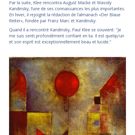
Par la suite, Klee rencontra August Macke et Wassily
Kandinsky, l’une de ses connaissances les plus importantes.
En hiver, il rejoignit la rédaction de l’almanach «Der Blaue
Reiter», fondée par Franz Marc et Kandinsky.
Quand il a rencontré Kandinsky, Paul Klee se souvient: "Je
me suis senti profondément confiant en lui. Il est quelqu'un
et son esprit est exceptionnellement beau et lucide."