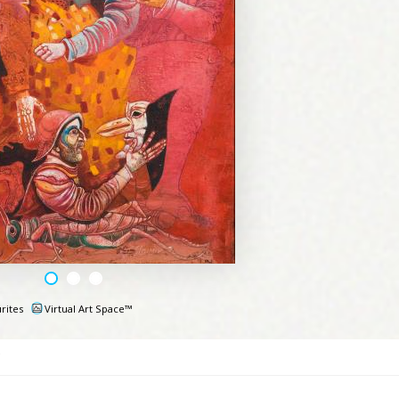
rites
Virtual Art Space™
e