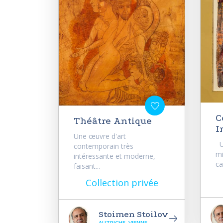
C
Théâtre Antique
I
Une œuvre d'art
Un
contemporain très
mi
intéressante et moderne,
ca
faisant...
Collection privée
Stoimen Stoilov
AUTRICHE, VIENNE