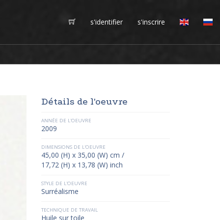
s'identifier
s'inscrire
Détails de l'oeuvre
ANNÉE DE L'OEUVRE
2009
DIMENSIONS DE L'OEUVRE
45,00 (H) x 35,00 (W) cm /
17,72 (H) x 13,78 (W) inch
STYLE DE L'OEUVRE
Surréalisme
TECHNIQUE DE TRAVAIL
Huile sur toile