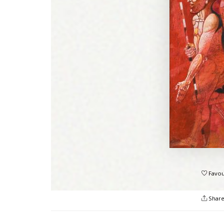
Favou
Shar