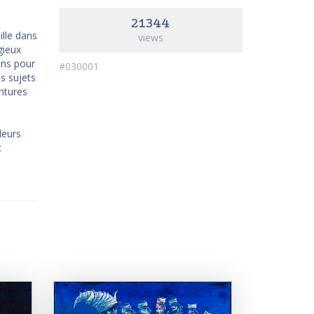
21344
ille dans
views
gieux
ens pour
#030001
s sujets
ntures
leurs
t