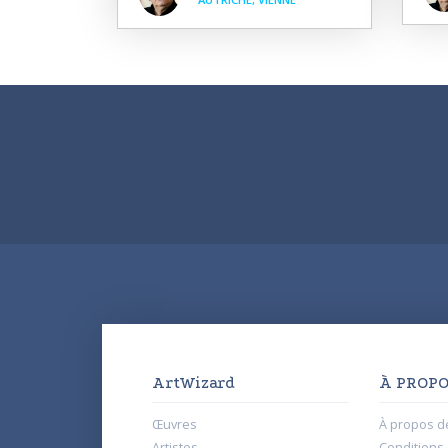
ArtWizard
À PROPO
Œuvres
À propos d
Artistes
Conditions d