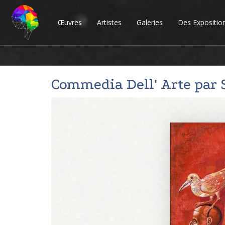
Œuvres
Artistes
Galeries
Des Expositio
Commedia Dell' Arte par