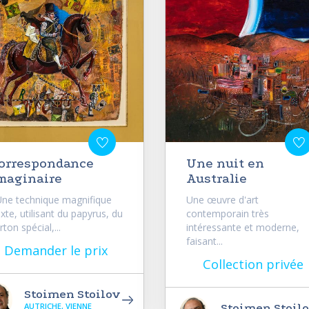
orrespondance
Une nuit en
maginaire
Australie
e technique magnifique
Une œuvre d'art
xte, utilisant du papyrus, du
contemporain très
rton spécial,...
intéressante et moderne,
faisant...
Demander le prix
Collection privée
Stoimen Stoilov
AUTRICHE, VIENNE
Stoimen Stoil