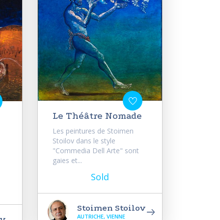
Le Théâtre Nomade
Les peintures de Stoimen
Stoilov dans le style
"Commedia Dell Arte" sont
gaies et...
Sold
Stoimen Stoilov
AUTRICHE, VIENNE
ov