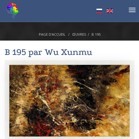
Tog
nav
PAGE D'ACCUEIL
ŒUVRES
B 195
B 195 par
Wu Xunmu