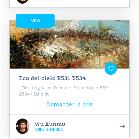
NEW
Eco del cielo B531 B534
Titre original de l'oeuvre : Eco del cielo B531
B534 / Écho du...
Demander le prix
Wu Xunmu
CHINE, SHANGHAI