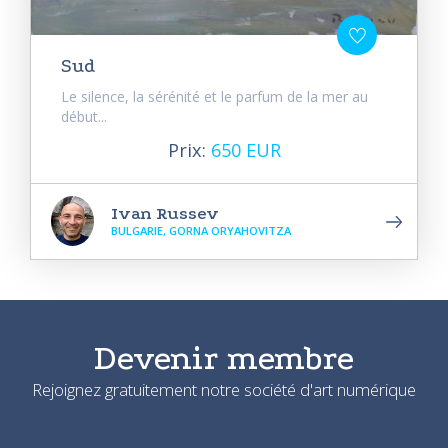
Sud
Le silence, la sérénité et le parfum de la mer au
début...
Prix:
650 EUR
Ivan Russev
BULGARIE, GORNA ORYAHOVITZA
Devenir membre
Rejoignez gratuitement notre société d'art numérique