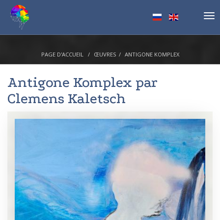
Tog
nav
PAGE D'ACCUEIL
ŒUVRES
ANTIGONE KOMPLEX
Antigone Komplex par
Clemens Kaletsch