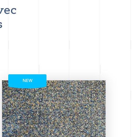
vec
s
NEW