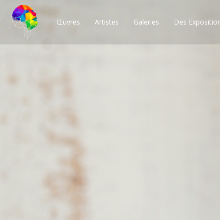
Œuvres
Artistes
Galeries
Des Expositio
Des milliers de po