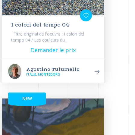
I colori del tempo 04
Titre original de l'oeuvre : I colori del
tempo 04 / Les couleurs du...
Demander le prix
Agostino Tulumello
ITALIE, MONTEDORO
NEW