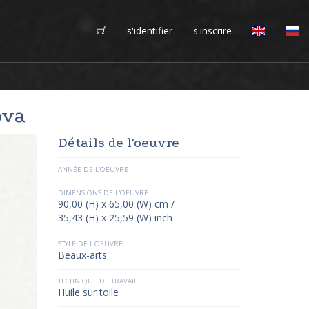
s'identifier
s'inscrire
ova
Détails de l'oeuvre
ANNÉE DE L'OEUVRE
DIMENSIONS DE L'OEUVRE
90,00 (H) x 65,00 (W) cm /
35,43 (H) x 25,59 (W) inch
STYLE DE L'OEUVRE
Beaux-arts
TECHNIQUE DE TRAVAIL
Huile sur toile