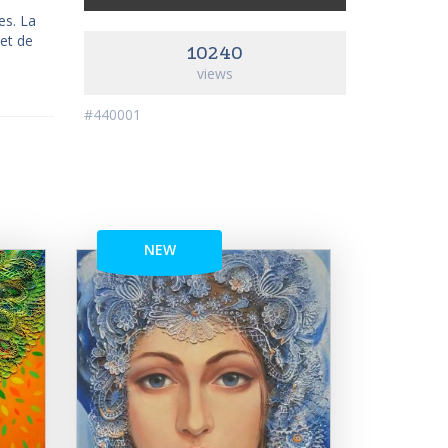
es. La
 et de
10240
views
#440001
NEW