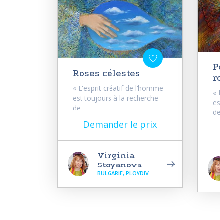
P
Roses célestes
r
« L'esprit créatif de l'homme
« 
est toujours à la recherche
es
de...
de.
Demander le prix
Virginia
Stoyanova
BULGARIE, PLOVDIV