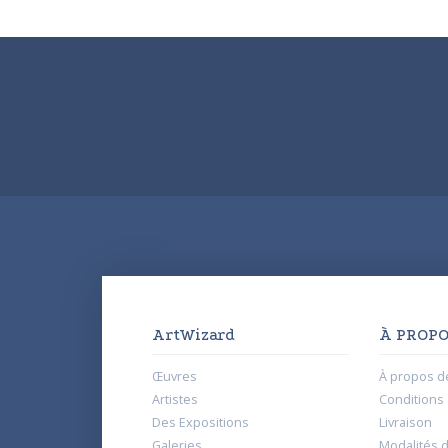
ArtWizard
À PROPO
Œuvres
À propos d
Artistes
Conditions d
Des Expositions
Livraison
Galeries
Modalités 