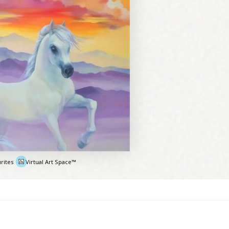
rites
Virtual Art Space™
e