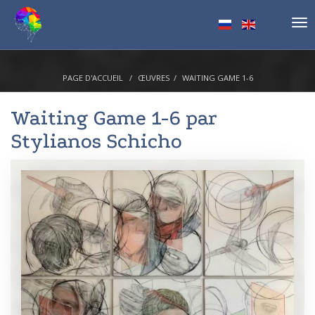
Tog
nav
PAGE D'ACCUEIL
ŒUVRES
WAITING GAME 1-6
Waiting Game 1-6 par
Stylianos Schicho