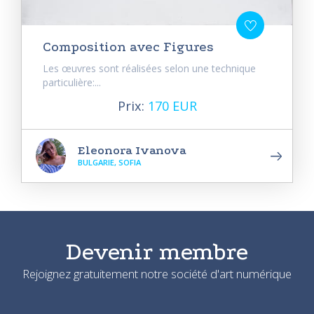
Composition avec Figures
Les œuvres sont réalisées selon une technique
particulière:...
Prix:
170 EUR
Eleonora Ivanova
BULGARIE, SOFIA
Devenir membre
Rejoignez gratuitement notre société d'art numérique