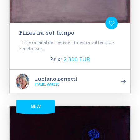
Finestra sul tempo
Titre original de l'oeuvre : Finestra sul tempo /
Fenêtre sur...
Prix:
2 300 EUR
Luciano Bonetti
ITALIE, VARÈSE
NEW