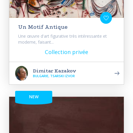
Un Motif Antique
Une œuvre d'art figurative très intéressante et
moderne, faisant...
Collection privée
Dimitar Kazakov
BULGARIE, TSARSKI IZVOR
NEW