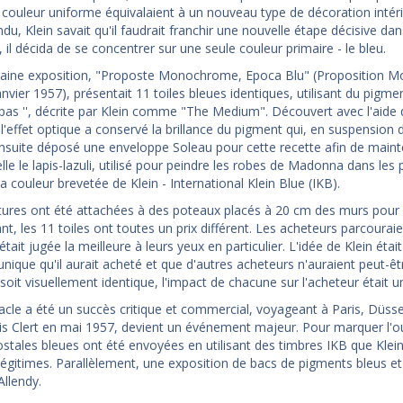
e couleur uniforme équivalaient à un nouveau type de décoration intér
u, Klein savait qu'il faudrait franchir une nouvelle étape décisive dan
il décida de se concentrer sur une seule couleur primaire - le bleu.
aine exposition, "Proposte Monochrome, Epoca Blu" (Proposition Mon
janvier 1957), présentait 11 toiles bleues identiques, utilisant du pi
pas '', décrite par Klein comme "The Medium". Découvert avec l'aid
 l'effet optique a conservé la brillance du pigment qui, en suspension d
ensuite déposé une enveloppe Soleau pour cette recette afin de mainteni
lle le lapis-lazuli, utilisé pour peindre les robes de Madonna dans le
 couleur brevetée de Klein - International Klein Blue (IKB).
tures ont été attachées à des poteaux placés à 20 cm des murs pour 
nt, les 11 toiles ont toutes un prix différent. Les acheteurs parcourai
 était jugée la meilleure à leurs yeux en particulier. L'idée de Klein ét
unique qu'il aurait acheté et que d'autres acheteurs n'auraient peut-ê
soit visuellement identique, l'impact de chacune sur l'acheteur était u
acle a été un succès critique et commercial, voyageant à Paris, Düssel
Iris Clert en mai 1957, devient un événement majeur. Pour marquer l'ou
ostales bleues ont été envoyées en utilisant des timbres IKB que Klein
gitimes. Parallèlement, une exposition de bacs de pigments bleus et d
Allendy.