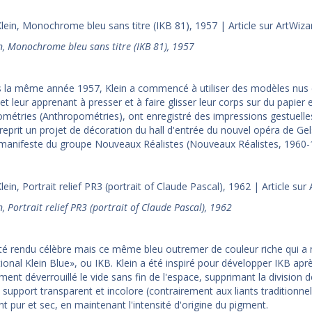
n, Monochrome bleu sans titre (IKB 81), 1957
 la même année 1957, Klein a commencé à utiliser des modèles nus 
et leur apprenant à presser et à faire glisser leur corps sur du papier 
métries (Anthropométries), ont enregistré des impressions gestuelles
reprit un projet de décoration du hall d'entrée du nouvel opéra de Gel
manifeste du groupe Nouveaux Réalistes (Nouveaux Réalistes, 1960-196
n, Portrait relief PR3 (portrait of Claude Pascal), 1962
été rendu célèbre mais ce même bleu outremer de couleur riche qui 
tional Klein Blue», ou IKB. Klein a été inspiré pour développer IKB ap
ment déverrouillé le vide sans fin de l'espace, supprimant la division de
n support transparent et incolore (contrairement aux liants traditionne
t pur et sec, en maintenant l'intensité d'origine du pigment.