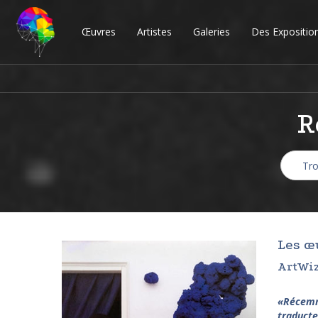
Œuvres
Artistes
Galeries
Des Expositio
R
Les œ
ArtWiz
«Récemme
traducte