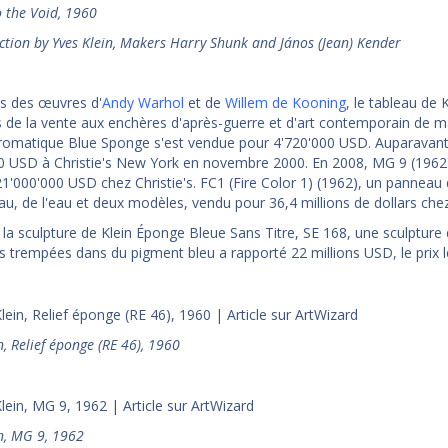
o the Void, 1960
action by Yves Klein, Makers Harry Shunk and János (Jean) Kender
s des œuvres d'
Andy Warhol
et de
Willem de Kooning
, le tableau de 
 de la vente aux enchères d'après-guerre et d'art contemporain de mai
matique Blue Sponge s'est vendue pour 4'720'000 USD. Auparavant, s
0 USD à Christie's New York en novembre 2000. En 2008, MG 9 (1962
1'000'000 USD chez Christie's. FC1 (Fire Color 1) (1962), un panneau 
u, de l'eau et deux modèles, vendu pour 36,4 millions de dollars chez
 la sculpture de Klein Éponge Bleue Sans Titre, SE 168, une sculptur
s trempées dans du pigment bleu a rapporté 22 millions USD, le prix le
n, Relief éponge (RE 46), 1960
in, MG 9, 1962