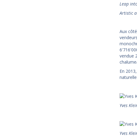
Leap int
Artistic 
Aux côté
vendeurs
monochro
6'716'00
vendue 2
chalumea
En 2013,
naturelle
Yves Klei
Yves Kle