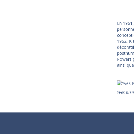
En 1961,
personnel
concepti
1962, Kl
décoratif
posthume
Powers (
ainsi que
Yves Klei