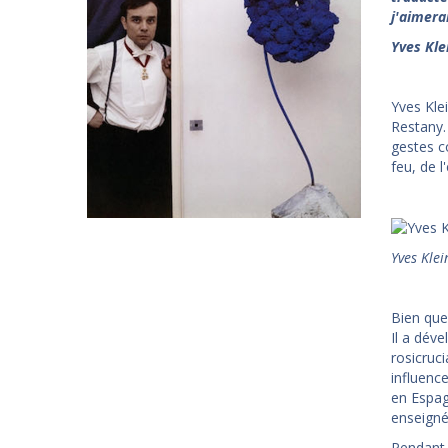
j'aimera
Yves Kle
Yves Kle
Restany. 
gestes c
feu, de 
Yves Klei
Bien que
Il a dév
rosicruc
influence
en Espagn
enseigné
Pendant 