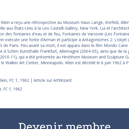
 Klein a reçu une rétrospective au Museum Haus Lange, Krefeld, Alle
le aux États-Unis à la Leo Castelli Gallery, New York. Lui et l'archite
on des fontaines d'eau et de feu, Fontaines de Varsovie (Les Fontaines 
ein exécute une fonte d’Arman et participe à Antagonismes 2: L’objet 
s de Paris. Peu avant sa mort, il est apparu dans le film Mondo Cane (1
 à Schirn Kunsthalle Frankfurt, Allemagne (2004-05), ainsi que de la g
2010-11), qui a été présentée au Hirshhorn Museum and Sculpture Ga
 le Walker Art Center, Minneapolis. Klein est décédé le 6 juin 1962 à Pa
n, FC 1, 1962
Devenir membre