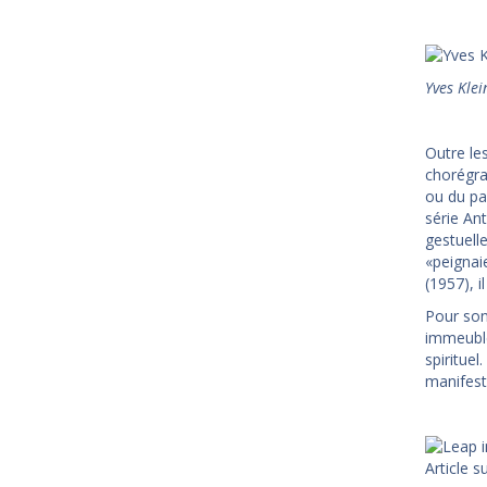
Yves Klei
Outre le
chorégra
ou du pap
série An
gestuell
«peignai
(1957), i
Pour son 
immeuble
spirituel
manifeste