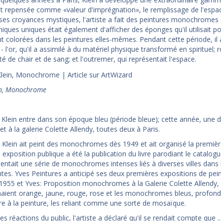
et repensée comme «valeur d'imprégnation», le remplissage de l'espace 
ses croyances mystiques, l'artiste a fait des peintures monochromes
niques uniques était également d'afficher des éponges qu'il utilisait p
t colorées dans les peintures elles-mêmes. Pendant cette période, il
- l'or, qu'il a assimilé à du matériel physique transformé en spirituel;
té de chair et de sang; et l'outremer, qui représentait l'espace.
in, Monochrome
 Klein entre dans son époque bleu (période bleue); cette année, une dou
t et à la galerie Colette Allendy, toutes deux à Paris.
 Klein ait peint des monochromes dès 1949 et ait organisé la premièr
 exposition publique a été la publication du livre parodiant le catalo
ésentait une série de monochromes intenses liés à diverses villes dans 
es. Yves Peintures a anticipé ses deux premières expositions de peintur
1955 et Yves: Proposition monochromes à la Galerie Colette Allendy, 
chaient orange, jaune, rouge, rose et les monochromes bleus, profond
ure à la peinture, les reliant comme une sorte de mosaïque.
es réactions du public, l'artiste a déclaré qu'il se rendait compte que 