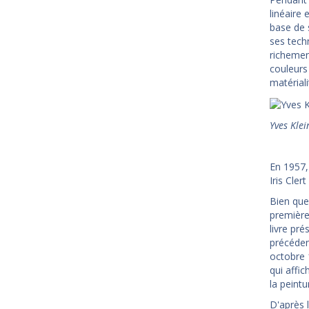
linéaire 
base de 
ses tech
richemen
couleurs 
matériali
Yves Kle
En 1957,
Iris Cler
Bien que
première
livre pr
précédent
octobre 
qui affi
la peint
D'après l