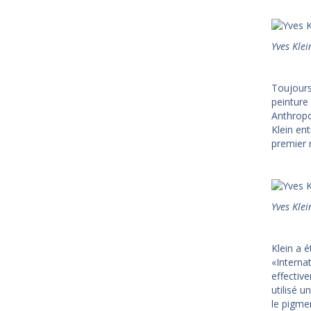
Yves Klei
Toujours
peinture 
Anthropo
Klein ent
premier 
Yves Klei
Klein a 
«Interna
effective
utilisé u
le pigmen