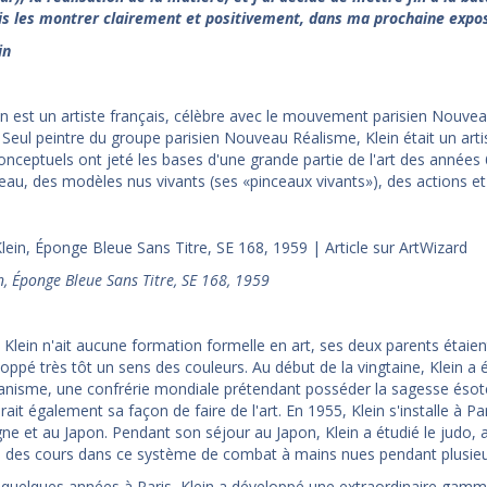
is les montrer clairement et positivement, dans ma prochaine exposi
in
in est un artiste français, célèbre avec le mouvement parisien Nouveau
Seul peintre du groupe parisien Nouveau Réalisme, Klein était un artist
onceptuels ont jeté les bases d'une grande partie de l'art des années
l'eau, des modèles nus vivants (ses «pinceaux vivants»), des actions 
n, Éponge Bleue Sans Titre, SE 168, 1959
 Klein n'ait aucune formation formelle en art, ses deux parents étaient
eloppé très tôt un sens des couleurs. Au début de la vingtaine, Klein a
ianisme, une confrérie mondiale prétendant posséder la sagesse ésoté
rait également sa façon de faire de l'art. En 1955, Klein s'installe à P
e et au Japon. Pendant son séjour au Japon, Klein a étudié le judo, att
 des cours dans ce système de combat à mains nues pendant plusieu
quelques années à Paris, Klein a développé une extraordinaire gamme 