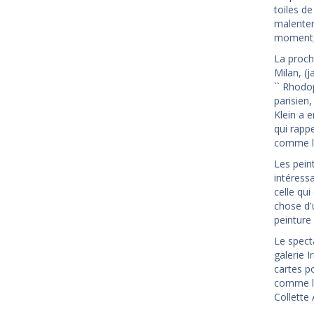
toiles d
malentend
moment, 
La proch
Milan, (
`` Rhodo
parisien,
Klein a 
qui rappe
comme la
Les pein
intéressa
celle qui
chose d'
peinture 
Le spect
galerie 
cartes p
comme lé
Collette 