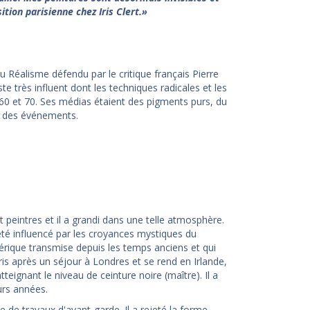
tion parisienne chez Iris Clert.»
 Réalisme défendu par le critique français Pierre
e très influent dont les techniques radicales et les
 60 et 70. Ses médias étaient des pigments purs, du
et des événements.
 peintres et il a grandi dans une telle atmosphère.
 été influencé par les croyances mystiques du
rique transmise depuis les temps anciens et qui
aris après un séjour à Londres et se rend en Irlande,
eignant le niveau de ceinture noire (maître). Il a
rs années.
de travaux d'avant-garde. Il a rejeté la forme