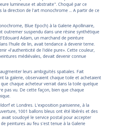
ieure lumineuse et abstraite". Choqué par ce
s la direction de l'art monochrome ... A partir de ce
ochrome, Blue Epoch) à la Galerie Apollinaire,
gment outremer suspendu dans une résine synthétique
e d'Edouard Adam, un marchand de peinture
ans l'huile de lin, avait tendance à devenir terne.
r «l'authenticité de l'idée pure». Cette couleur,
s peintures médiévales, devait devenir connue
augmenter leurs ambiguïtés spatiales. Fait
ent la galerie, observaient chaque toile et achetaient
ait que chaque acheteur verrait dans la toile quelque
tre pas vu. De cette façon, bien que chaque
nique.
dorf et Londres. L'exposition parisienne, à la
verture, 1001 ballons bleus ont été libérés et des
 avait soudoyé le service postal pour accepter
e peintures au feu s'est tenue à la Galerie