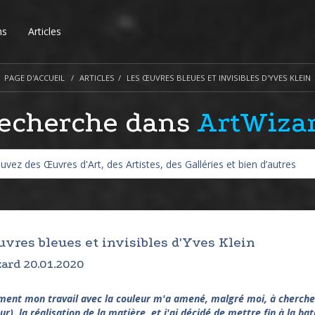
ns
Articles
PAGE D'ACCUEIL
ARTICLES
LES ŒUVRES BLEUES ET INVISIBLES D'YVES KLEIN
echerche dans
ArtWiza
uvres bleues et invisibles d'Yves Klein
ard 20.01.2020
nt mon travail avec la couleur m'a amené, malgré moi, à chercher pe
ur), la réalisation de la matière, et j'ai décidé de mettre fin à la ba