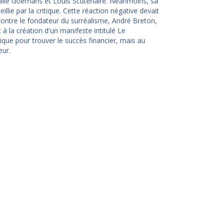
mille Goemans et Louis Scutenaire. Néanmoins, sa
illie par la critique. Cette réaction négative devait
rencontre le fondateur du surréalisme, André Breton,
 à la création d'un manifeste intitulé Le
gique pour trouver le succès financier, mais au
eur.