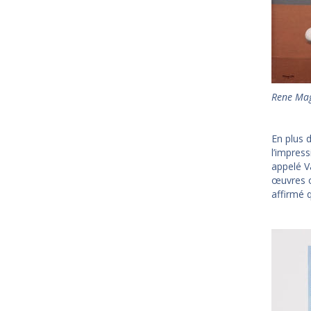
Rene Mag
En plus 
l’impress
appelé V
œuvres o
affirmé 