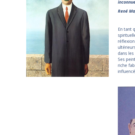
inconnue
René Ma
En tant q
spirituel
réflexio
ultérieu
dans les 
Ses peint
riche fa
influenc