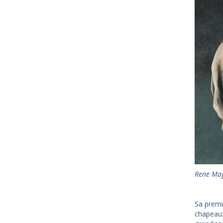
Rene Mag
Sa premiè
chapeaux