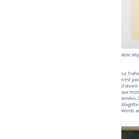
Rene Mag
La Trahi
n’est pa
d'œuvre 
aux mots
années 20
Magritte 
Words a