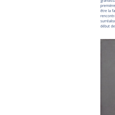
grandiss
première 
être la f
rencontra
surréalis
début de