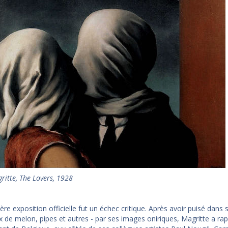
ritte, The Lovers, 1928
re exposition officielle fut un échec critique. Après avoir puisé dans s
 de melon, pipes et autres - par ses images oniriques, Magritte a r