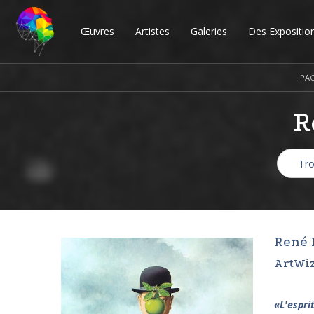
Œuvres
Artistes
Galeries
Des Expositio
PAG
R
René M
ArtWiz
«
L'espri