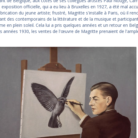
ant de Belgique, aux côtés de ses collègues artistes Paul Nougé, Ca
exposition officielle, qui a eu lieu à Bruxelles en 1927, a été mal accue
abrication du jeune artiste; frustré, Magritte s'installe à Paris, où il 
nt des contemporains de la littérature et de la musique et participant
me en plein soleil. Cela lui a pris quelques années et un retour en Bel
s années 1930, les ventes de l'œuvre de Magritte prenaient de l'ampl