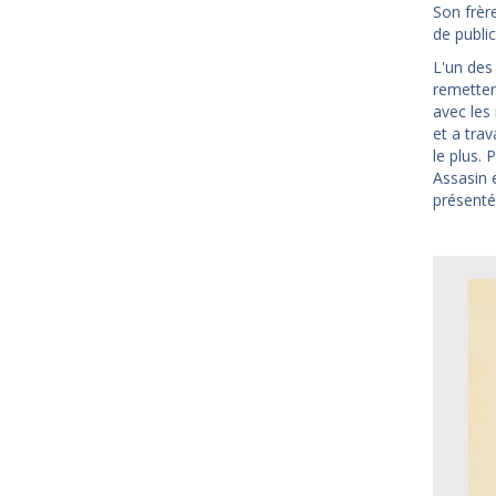
Son frèr
de public
L'un des 
remetten
avec les
et a trav
le plus.
Assasin 
présenté