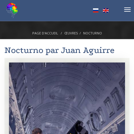
Tog
nav
PAGE D'ACCUEIL
ŒUVRES
NOCTURNO
Nocturno par
Juan Aguirre