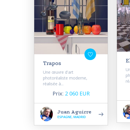
E
Trapos
Un
Une œuvre d'art
ph
photoréaliste moderne,
ré
réalisée à...
Prix:
2 060 EUR
Juan Aguirre
ESPAGNE, MADRID