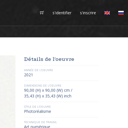
s'identifier
s'inscrire
Détails de l'oeuvre
ANNÉE DE L'OEUVRE
2021
DIMENSIONS DE L'OEUVRE
90,00 (H) x 90,00 (W) cm /
35,43 (H) x 35,43 (W) inch
STYLE DE L'OEUVRE
Photoréalisme
TECHNIQUE DE TRAVAIL
Art numérique