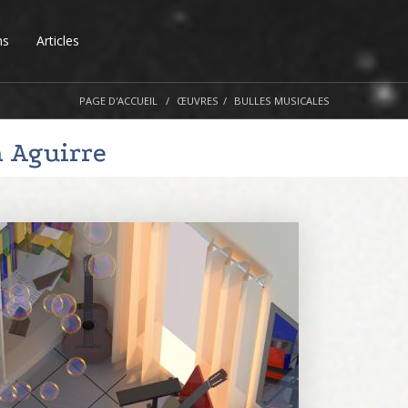
ns
Articles
PAGE D'ACCUEIL
ŒUVRES
BULLES MUSICALES
 Aguirre