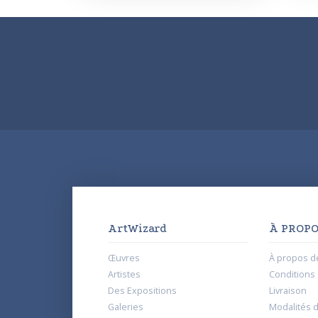
ArtWizard
À PROPO
Œuvres
À propos d
Artistes
Conditions d
Des Expositions
Livraison
Galeries
Modalités 