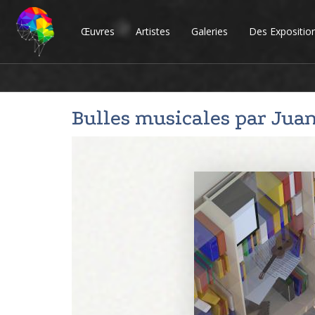
Œuvres
Artistes
Galeries
Des Expositio
Bulles musicales par
Juan