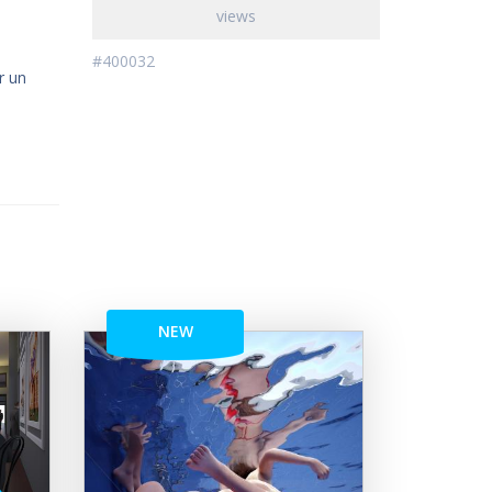
views
#400032
r un
NEW