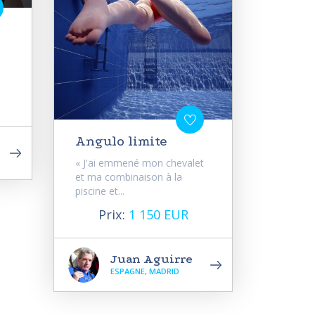
Angulo limite
« J'ai emmené mon chevalet
et ma combinaison à la
piscine et...
Prix:
1 150 EUR
Juan Aguirre
ESPAGNE, MADRID