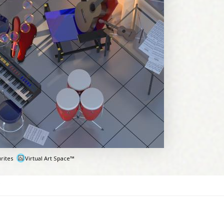
rites
Virtual Art Space™
e