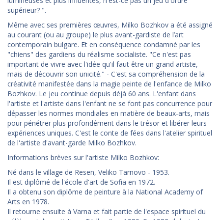
lumineuses et plus influentes, n'est-ce pas un jeu d'ordre
supérieur? ".
Même avec ses premières œuvres, Milko Bozhkov a été assigné
au courant (ou au groupe) le plus avant-gardiste de l’art
contemporain bulgare. Et en conséquence condamné par les
"chiens" des gardiens du réalisme socialiste. "Ce n'est pas
important de vivre avec l'idée qu'il faut être un grand artiste,
mais de découvrir son unicité." - C'est sa compréhension de la
créativité manifestée dans la magie peinte de l'enfance de Milko
Bozhkov. Le jeu continue depuis déjà 60 ans. L'enfant dans
l'artiste et l'artiste dans l'enfant ne se font pas concurrence pour
dépasser les normes mondiales en matière de beaux-arts, mais
pour pénétrer plus profondément dans le trésor et libérer leurs
expériences uniques. C'est le conte de fées dans l'atelier spirituel
de l'artiste d'avant-garde Milko Bozhkov.
Informations brèves sur l'artiste Milko Bozhkov:
Né dans le village de Resen, Veliko Tarnovo - 1953.
Il est diplômé de l'école d'art de Sofia en 1972.
Il a obtenu son diplôme de peinture à la National Academy of
Arts en 1978.
Il retourne ensuite à Varna et fait partie de l'espace spirituel du