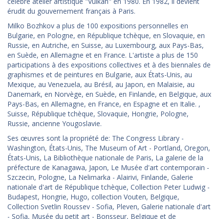
célèbre atelier artistique "Vulkan" en 1980. En 1982, il devient
érudit du gouvernement français à Paris.
Milko Bozhkov a plus de 100 expositions personnelles en
Bulgarie, en Pologne, en République tchèque, en Slovaquie, en
Russie, en Autriche, en Suisse, au Luxembourg, aux Pays-Bas,
en Suède, en Allemagne et en France. L'artiste a plus de 150
participations à des expositions collectives et à des biennales de
graphismes et de peintures en Bulgarie, aux États-Unis, au
Mexique, au Venezuela, au Brésil, au Japon, en Malaisie, au
Danemark, en Norvège, en Suède, en Finlande, en Belgique, aux
Pays-Bas, en Allemagne, en France, en Espagne et en Italie. ,
Suisse, République tchèque, Slovaquie, Hongrie, Pologne,
Russie, ancienne Yougoslavie.
Ses œuvres sont la propriété de: The Congress Library -
Washington, États-Unis, The Museum of Art - Portland, Oregon,
États-Unis, La Bibliothèque nationale de Paris, La galerie de la
préfecture de Kanagawa, Japon, Le Musée d'art contemporain -
Szczecin, Pologne, La Nelimarka - Alairivi, Finlande, Galerie
nationale d'art de République tchèque, Collection Peter Ludwig -
Budapest, Hongrie, Hugo, collection Vouten, Belgique,
Collection Svetlin Roussev - Sofia, Pleven, Galerie nationale d'art
- Sofia, Musée du petit art - Bonsseur, Belgique et de