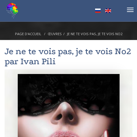
Tog
nav
PAGE D'ACCUEIL
ŒUVRES
JE NE TE VOIS PAS, JE TE VOIS NO2
Je ne te vois pas, je te vois No2
par
Ivan Pili