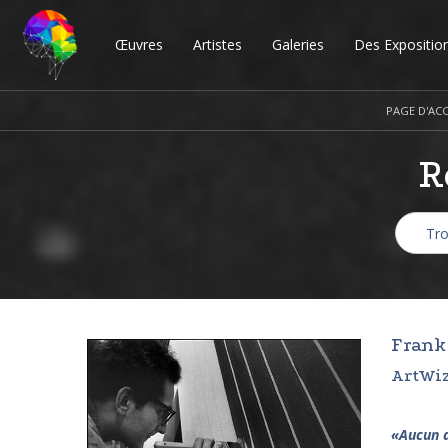
Œuvres
Artistes
Galeries
Des Expositio
PAGE D'ACC
R
Frank 
ArtWiz
«Aucun a