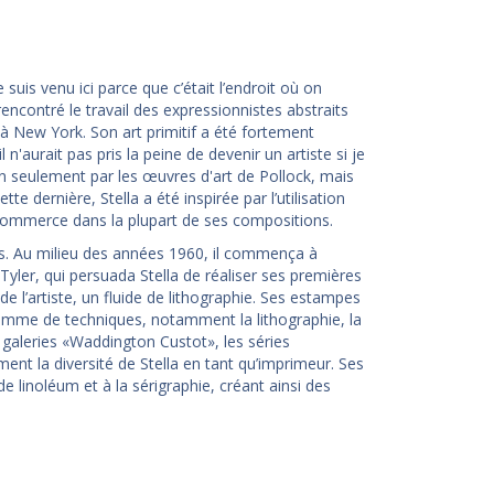
 suis venu ici parce que c’était l’endroit où on
a rencontré le travail des expressionnistes abstraits
à New York. Son art primitif a été fortement
 n'aurait pas pris la peine de devenir un artiste si je
non seulement par les œuvres d'art de Pollock, mais
 dernière, Stella a été inspirée par l’utilisation
commerce dans la plupart de ses compositions.
res. Au milieu des années 1960, il commença à
Tyler, qui persuada Stella de réaliser ses premières
e l’artiste, un fluide de lithographie. Ses estampes
 gamme de techniques, notamment la lithographie, la
es galeries «Waddington Custot», les séries
tement la diversité de Stella en tant qu’imprimeur. Ses
de linoléum et à la sérigraphie, créant ainsi des