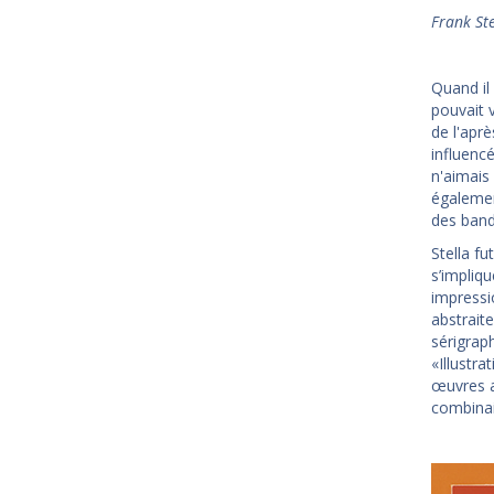
Frank Ste
Quand il 
pouvait v
de l'apr
influencé
n'aimais 
également
des band
Stella f
s’impliq
impressi
abstrait
sérigraph
«Illustra
œuvres al
combinai