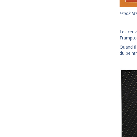
Frank Ste
Les œuvr
Frampton
Quand il 
du peint