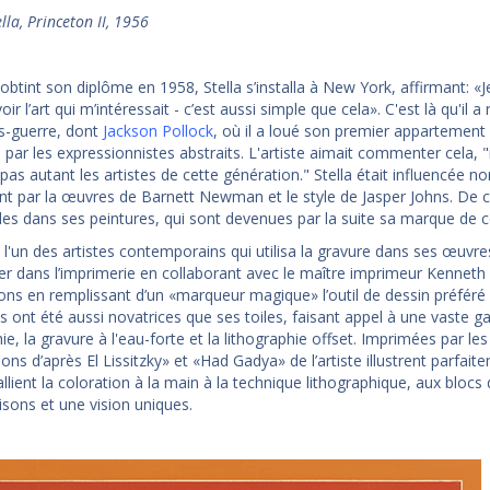
lla, Princeton II, 1956
obtint son diplôme en 1958, Stella s’installa à New York, affirmant: «Je
oir l’art qui m’intéressait - c’est aussi simple que cela». C'est là qu'il 
ès-guerre, dont
Jackson Pollock
, où il a loué son premier appartement 
 par les expressionnistes abstraits. L'artiste aimait commenter cela, "il
pas autant les artistes de cette génération." Stella était influencée 
 par la œuvres de Barnett Newman et le style de Jasper Johns. De cette
es dans ses peintures, qui sont devenues par la suite sa marque de 
ut l'un des artistes contemporains qui utilisa la gravure dans ses œuv
uer dans l’imprimerie en collaborant avec le maître imprimeur Kenneth 
ons en remplissant d’un «marqueur magique» l’outil de dessin préféré d
es ont été aussi novatrices que ses toiles, faisant appel à une vaste
ie, la gravure à l'eau-forte et la lithographie offset. Imprimées par l
tions d’après El Lissitzky» et «Had Gadya» de l’artiste illustrent parfai
lient la coloration à la main à la technique lithographique, aux blocs 
sons et une vision uniques.