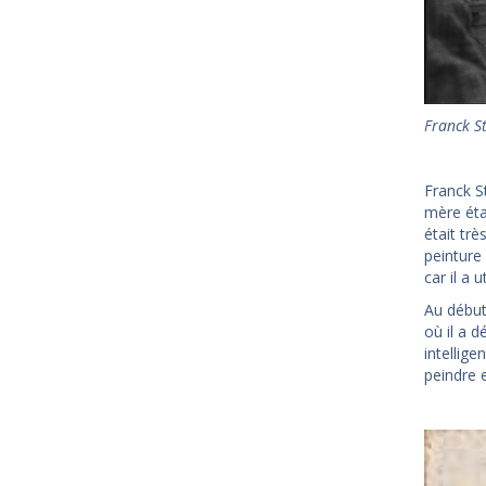
Franck S
Franck St
mère éta
était trè
peinture 
car il a 
Au début
où il a 
intellige
peindre e