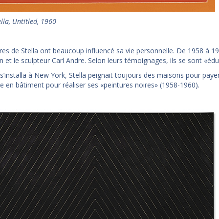
lla, Untitled, 1960
es de Stella ont beaucoup influencé sa vie personnelle. De 1958 à 196
 et le sculpteur Carl Andre. Selon leurs témoignages, ils se sont «édu
s’installa à New York, Stella peignait toujours des maisons pour payer u
re en bâtiment pour réaliser ses «peintures noires» (1958-1960).