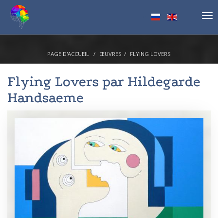
Tog
nav
PAGE D'ACCUEIL
ŒUVRES
FLYING LOVERS
Flying Lovers par
Hildegarde
Handsaeme