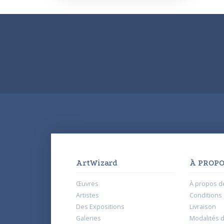
ArtWizard
À PROPO
Œuvres
À propos d
Artistes
Conditions d
Des Expositions
Livraison
Galeries
Modalités 