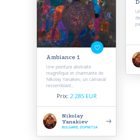
D
Un
de
pa
Ambiance 1
Une peinture abstraite
magnifique et charmante de
Nikolay Yanakiev, un carnaval
ressemblant...
Prix:
2 285 EUR
Nikolay
Yanakiev
BULGARIE, DUPNITSA