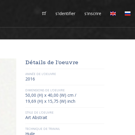
s'identifier
s'inscrire
Détails de l'oeuvre
ANNÉE DE L'OEUVRE
2016
DIMENSIONS DE L'OEUVRE
50,00 (H) x 40,00 (W) cm /
19,69 (H) x 15,75 (W) inch
STYLE DE L'OEUVRE
Art Abstrait
TECHNIQUE DE TRAVAIL
Huile