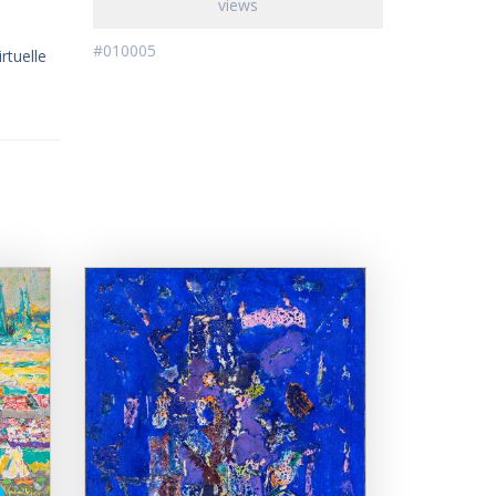
views
#010005
rtuelle