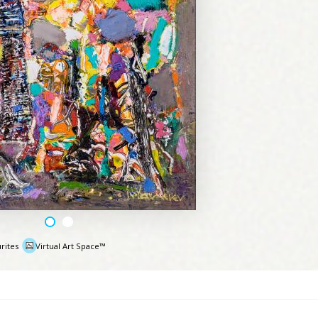
rites
Virtual Art Space™
e