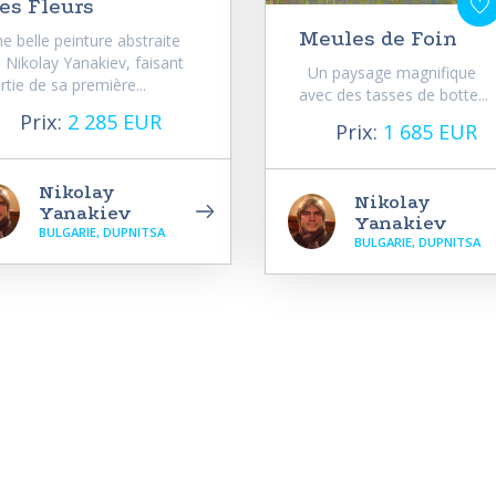
es Fleurs
Meules de Foin
e belle peinture abstraite
 Nikolay Yanakiev, faisant
Un paysage magnifique
rtie de sa première...
avec des tasses de botte...
Prix:
2 285 EUR
Prix:
1 685 EUR
Nikolay
Nikolay
Yanakiev
Yanakiev
BULGARIE, DUPNITSA
BULGARIE, DUPNITSA