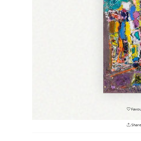
Favou
Shar