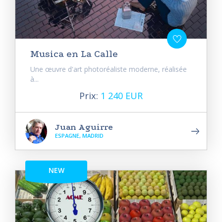
Musica en La Calle
Une œuvre d'art photoréaliste moderne, réalisée
à...
Prix:
1 240 EUR
Juan Aguirre
ESPAGNE, MADRID
NEW