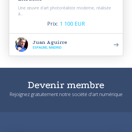
Une œuvre d'art photoréaliste moderne, réalisée
à...
Prix:
1 100 EUR
Juan Aguirre
ESPAGNE, MADRID
Devenir membre
Rejoignez gratuitement notre société d'art numérique