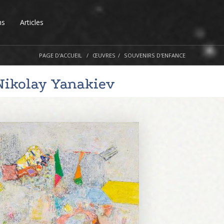
ns
Articles
PAGE D'ACCUEIL
ŒUVRES
SOUVENIRS D'ENFANCE
Nikolay Yanakiev