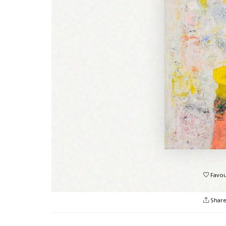
Favou
Shar