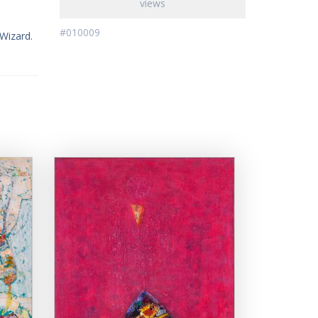
views
#010009
tWizard.