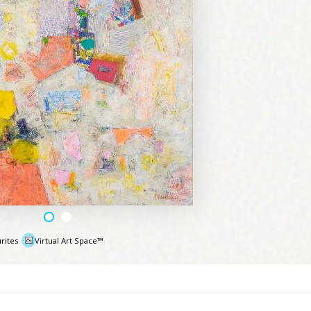
rites
Virtual Art Space™
e