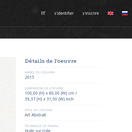
s'identifier
s'inscrire
Détails de l'oeuvre
ANNÉE DE L'OEUVRE
2015
DIMENSIONS DE L'OEUVRE
100,00 (H) x 80,00 (W) cm /
39,37 (H) x 31,50 (W) inch
STYLE DE L'OEUVRE
Art Abstrait
TECHNIQUE DE TRAVAIL
Huile sur toile