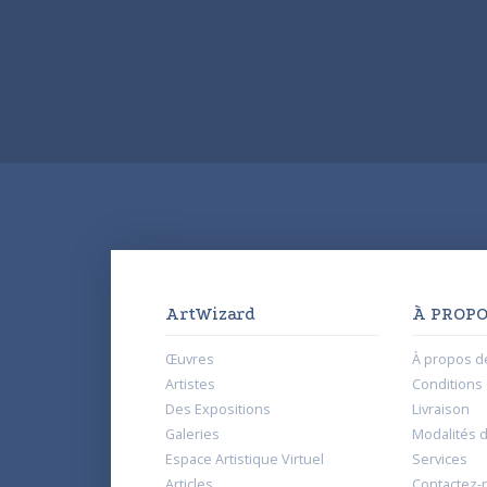
ArtWizard
À PROPO
Œuvres
À propos d
Artistes
Conditions d
Des Expositions
Livraison
Galeries
Modalités 
Espace Artistique Virtuel
Services
Articles
Contactez-