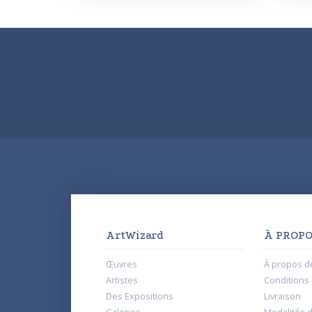
ArtWizard
À PROPO
Œuvres
À propos d
Artistes
Conditions d
Des Expositions
Livraison