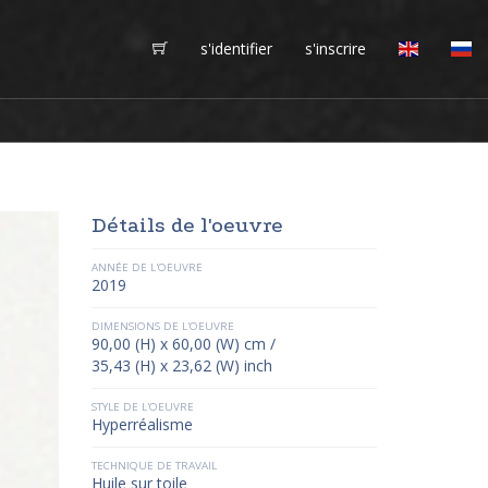
s'identifier
s'inscrire
Détails de l'oeuvre
ANNÉE DE L'OEUVRE
2019
DIMENSIONS DE L'OEUVRE
90,00 (H) x 60,00 (W) cm /
35,43 (H) x 23,62 (W) inch
STYLE DE L'OEUVRE
Hyperréalisme
TECHNIQUE DE TRAVAIL
Huile sur toile