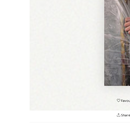
Favou
Shar