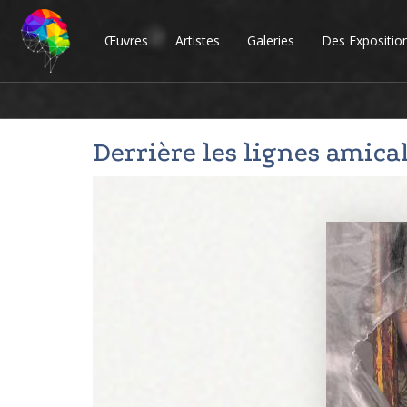
Œuvres
Artistes
Galeries
Des Expositio
Derrière les lignes amica