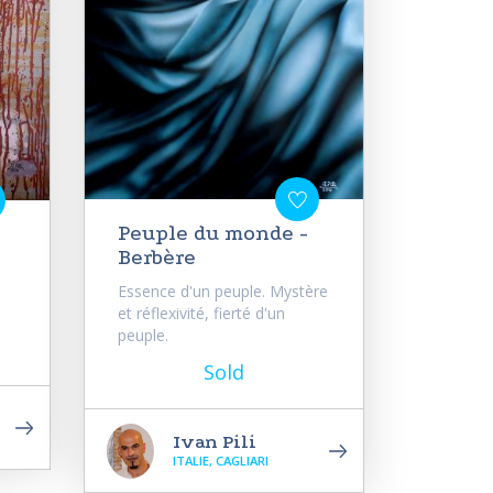
Peuple du monde -
Berbère
Essence d'un peuple. Mystère
et réflexivité, fierté d'un
peuple.
Sold
Ivan Pili
ITALIE, CAGLIARI