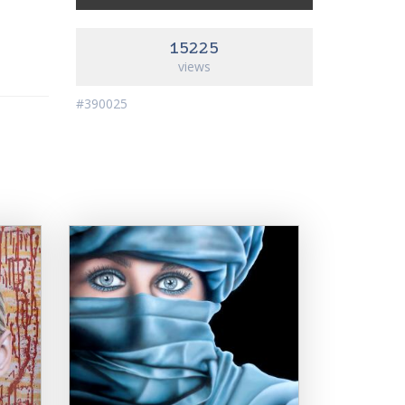
15225
views
#390025