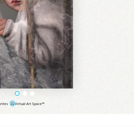
rites
Virtual Art Space™
e