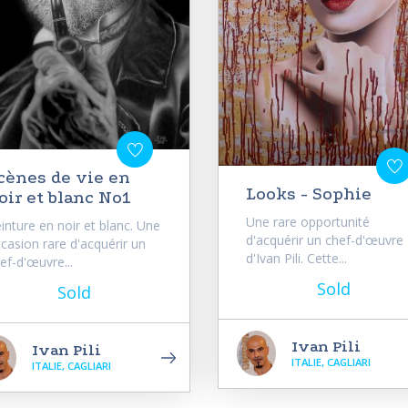
cènes de vie en
Looks - Sophie
oir et blanc No1
Une rare opportunité
inture en noir et blanc. Une
d'acquérir un chef-d'œuvre
casion rare d'acquérir un
d'Ivan Pili. Cette...
ef-d'œuvre...
Sold
Sold
Ivan Pili
Ivan Pili
ITALIE, CAGLIARI
ITALIE, CAGLIARI