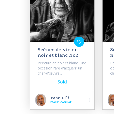
Scènes de vie en
S
noir et blanc No2
n
Peinture en noir et blanc. Une
Pe
occasion rare d'acquérir un
oc
chef-d'œuvre...
ch
Sold
Ivan Pili
ITALIE, CAGLIARI